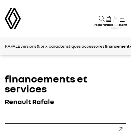
recherche
achat
menu
mon
compte
RAFALE
versions & prix
caractéristiques
accessoires
financement e
financements et
services
Renault Rafale