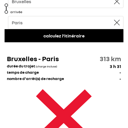
arrivée
calculez l'itinéraire
Bruxelles - Paris
313
km
durée du trajet
3 h 31
(charge incluse)
temps de charge
-
nombre d'arrêt(s) de recharge
-