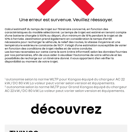
Une erreur est survenue. Veuillez réessayer.
Calcul estimatif du temps de trajet sur l'itinéraire concerné, en fonction des
caractéristiques du modèle sélectionné. Le temps de trajet est estimé en tenant compte
d'une batterie chargée à 100% au départ, d’un minimum de 15% pendant le trajet et de
10% à l'arrivée. L’estimation prend également en considération le temps d'arrêt
nécessaire pour recharger le véhicule, le relief des routes, la vitesse moyenne et une
température extérieure constante de 15C°. Il s’agit d’une estimation susceptible de varier
en fonction des conditions de trajet réelles et de votre conduite.
Les bornes recensées sur cette carte le sont à titre informatif, selon les données fournies
par nos partenaires, afin de vous aider à visualiser l'autonomie de votre véhicule et les
possibilités de recharge sur un itinéraire donné. Il vous appartient d'en vérifier la
disponibilité au moment de votre trajet.
autonomie selon la norme WLTP pour Kangoo équipé du chargeur AC 22
1
kW / DC 80 kW. La valeur peut varier selon version et équipements.
autonomie selon la norme WLTP pour Grand Kangoo équipé du chargeur
2
AC 22 kW / DC 80 kW. La valeur peut varier selon version et équipements.
découvrez