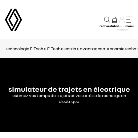
recherche
achat
menu
mon
compte
technologie E-Tech >
E-Tech electric >
avantages
autonomie
recha
simulateur de trajets en électrique
estimez vos temps de trajets et vos arrêts de recharge en
électrique