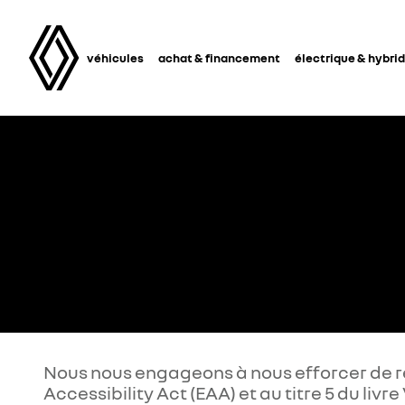
véhicules
achat & financement
électrique & hybri
Nous nous engageons à nous efforcer de r
Accessibility Act (EAA) et au titre 5 du liv