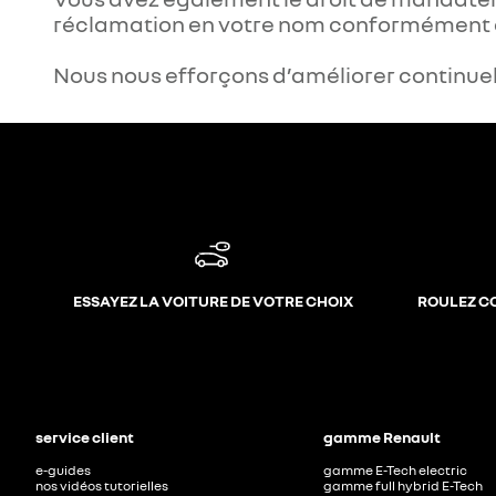
réclamation en votre nom conformément à 
Nous nous efforçons d’améliorer continuell
ESSAYEZ LA VOITURE DE VOTRE CHOIX
ROULEZ C
service client
gamme Renault
e-guides
gamme E-Tech electric
nos vidéos tutorielles
gamme full hybrid E-Tech