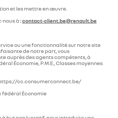
ation et les mettre en œuvre.
ez-nous à
:
contact-client.be@renault.be
vice ou une fonctionnalité sur notre site
sfaisante de notre part, vous
inte auprès des agents compétents, à
édéral Économie, P.M.E., Classes moyennes
: https://cc.consumerconnect.be/
ic fédéral Économie
 but non lucratif, pour introduire une