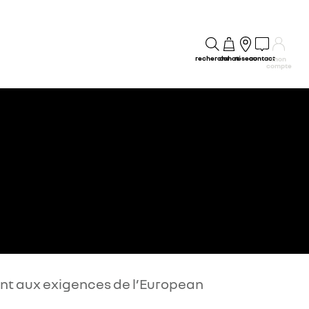
recherche
achat
réseau
contact
mon
compte
nt aux exigences de l’European