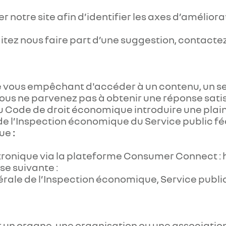
r notre site afin d’identifier les axes d’amélior
aitez nous faire part d’une suggestion, contact
é vous empêchant d'accéder à un contenu, un ser
 vous ne parvenez pas à obtenir une réponse sati
du Code de droit économique introduire une pla
 de l’Inspection économique du Service public f
que
:
ectronique via la plateforme Consumer Connect 
se suivante :
nérale de l’Inspection économique, Service publ
n organe, une organisation ou une association à