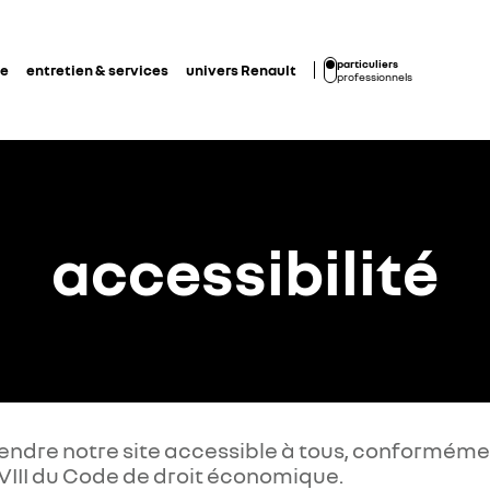
particuliers
de
entretien & services
univers Renault
professionnels
accessibilité
endre notre site accessible à tous, conforméme
re VIII du Code de droit économique.