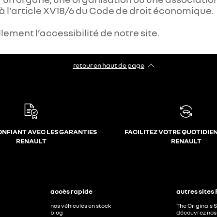
l’article XV18/6 du Code de droit économique.
ement l’accessibilité de notre site.
retour en haut de page​
ONFIANT AVEC LES GARANTIES
FACILITEZ VOTRE QUOTIDIE
RENAULT
RENAULT
accès rapide
autres sites
nos véhicules en stock
The Originals 
blog
découvrez nos 