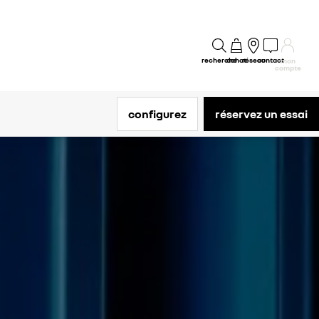
recherche
achat
réseau
contact
mon
compte
configurez
réservez un essai