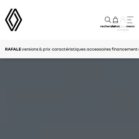
recherche
achat
menu
mon
compte
RAFALE
versions & prix
caractéristiques
accessoires
financement e