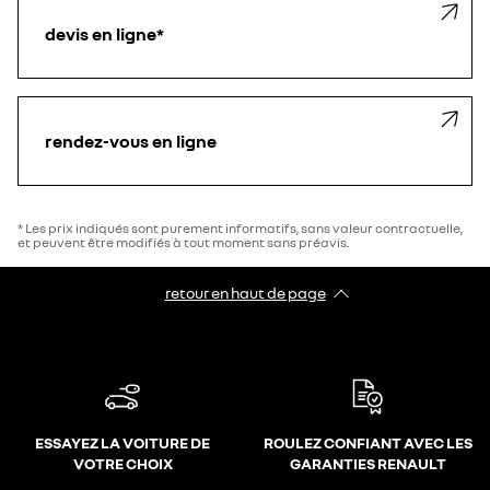
devis en ligne*
rendez-vous en ligne
* Les prix indiqués sont purement informatifs, sans valeur contractuelle,
et peuvent être modifiés à tout moment sans préavis.
retour en haut de page​
ESSAYEZ LA VOITURE DE
ROULEZ CONFIANT AVEC LES
VOTRE CHOIX
GARANTIES RENAULT