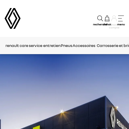
recherche
achat
menu
mon
compte
renault care service
entretien
Pneus
Accessoires
Carrosserie et bri