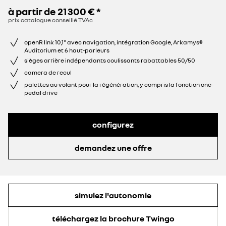
à partir de
21 300 €
*
prix catalogue conseillé TVAc
openR link 10,1" avec navigation, intégration Google, Arkamys®
Auditorium et 6 haut-parleurs
sièges arrière indépendants coulissants rabattables 50/50
camera de recul
palettes au volant pour la régénération, y compris la fonction one-
pedal drive
configurez
demandez une offre
simulez l'autonomie
téléchargez la brochure Twingo