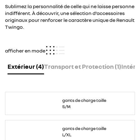
Sublimez la personnalité de celle qui ne laisse personne
indifférent. À découvrir, une sélection d’accessoires
originaux pour renforcer le caractère unique de Renault
Twingo.
afficher en mode
Extérieur (4)
Transport et Protection (1)
Intérie
Pour
une
gants de charge taille
meilleure
prise
S/M
et
des
mains
protégées
lors
Pour
de
une
gants de charge taille
la
meilleure
manipulation
prise
L/XL
de
et
votre
des