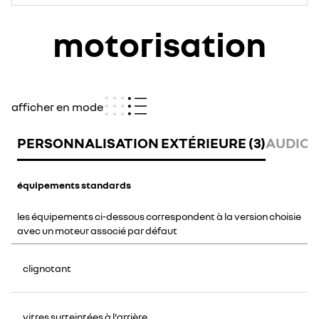
motorisation
afficher en mode
PERSONNALISATION EXTÉRIEURE (3)
AUDIO -
équipements standards
les équipements ci-dessous correspondent à la version choisie
avec un moteur associé par défaut
clignotant
vitres surteintées à l'arrière