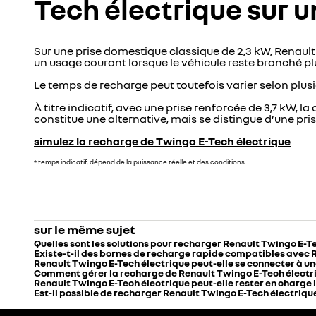
Tech électrique sur u
Sur une prise domestique classique de 2,3 kW, Renault
un usage courant lorsque le véhicule reste branché pl
Le temps de recharge peut toutefois varier selon plus
À titre indicatif, avec une prise renforcée de 3,7 kW, 
constitue une alternative, mais se distingue d’une pr
simulez la recharge de Twingo E-Tech électrique
* temps indicatif, dépend de la puissance réelle et des conditions
sur le même sujet
Quelles sont les solutions pour recharger Renault Twingo E-Te
Existe-t-il des bornes de recharge rapide compatibles avec 
Renault Twingo E-Tech électrique peut-elle se connecter à un
Comment gérer la recharge de Renault Twingo E-Tech électri
Renault Twingo E-Tech électrique peut-elle rester en charge la
Est-il possible de recharger Renault Twingo E-Tech électrique