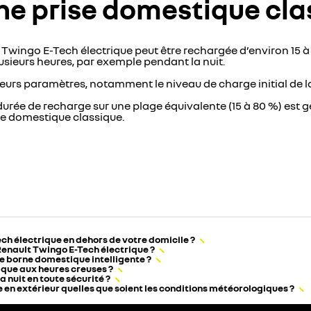
ne prise domestique cla
 Twingo E-Tech électrique peut être rechargée d’environ 15 à
usieurs heures, par exemple pendant la nuit.
ieurs paramètres, notamment le niveau de charge initial de la
la durée de recharge sur une plage équivalente (15 à 80 %) est
ise domestique classique.
ch électrique en dehors de votre domicile ?
Renault Twingo E-Tech électrique ?
e borne domestique intelligente ?
que aux heures creuses ?
 nuit en toute sécurité ?
 en extérieur quelles que soient les conditions météorologiques ?