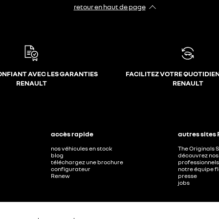
retour en haut de page​
ONFIANT AVEC LES GARANTIES
FACILITEZ VOTRE QUOTIDIE
RENAULT
RENAULT
accès rapide
autres sites
nos véhicules en stock
The Originals 
blog
découvrez nos 
téléchargez une brochure
professionnels
configurateur
notre équipe f
Renew
presse
jobs