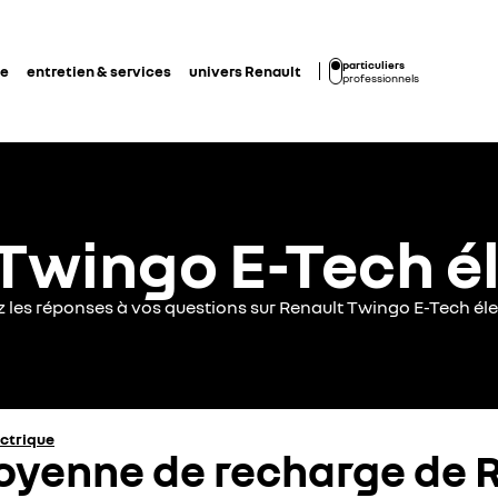
particuliers
de
entretien & services
univers Renault
professionnels
Twingo E-Tech é
z les réponses à vos questions sur Renault Twingo E-Tech éle
ectrique
moyenne de recharge de 