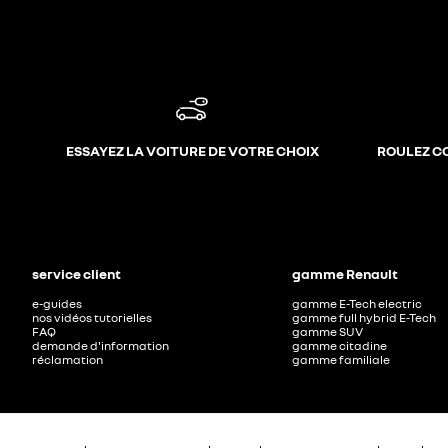
ESSAYEZ LA VOITURE DE VOTRE CHOIX
ROULEZ C
service client
gamme Renault
e-guides
gamme E-Tech electric
nos vidéos tutorielles
gamme full hybrid E-Tech
FAQ
gamme SUV
demande d'information
gamme citadine
réclamation
gamme familiale