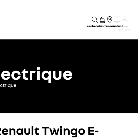
recherche
achat
réseau
contact
mon
compte
lectrique
ctrique
Renault Twingo E-