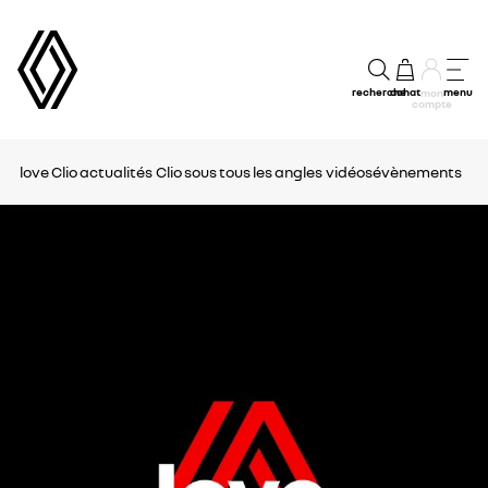
recherche
achat
menu
mon
compte
love Clio
actualités
Clio sous tous les angles
vidéos
évènements