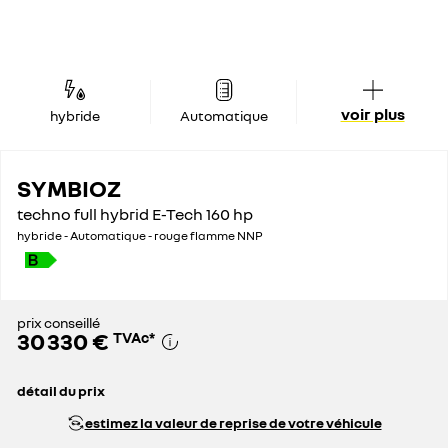
voir plus
hybride
Automatique
SYMBIOZ
techno full hybrid E-Tech 160 hp
hybride - Automatique - rouge flamme NNP
prix conseillé
30 330 €
TVAc
*
détail du prix
prix catalogue
33 830 €
estimez la valeur de reprise de votre véhicule
remise globale
3 500 €