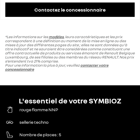
Contactez le concessionnaire
*Les informations sur les
modèles
, leurs caractéristiques et les prix
correspondent à une définition au moment de la mise en ligne ou des
mises à jour des différentes pages du site ; elles ne sont données qu'à
titre indicatif et ne sauraient être considérées comme constituant une
offre contractuelle de produits ou services émanant de Renault Belgique
Luxembourg, de ses filiales ou des membres du réseau RENAULT. Nos prix
s’entendent tva 21% comprise.
Pour une information la plus à jour, veuillez
contacter votre
concessionnaire
L'essentiel de votre SYMBIOZ
rouge flamme NNP
sellerie techno
Nombre de places
5