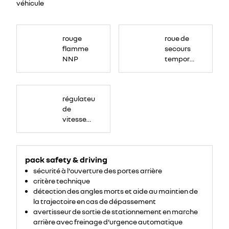
véhicule
rouge
roue de
flamme
secours
NNP
temporaire
en acier
régulateur
de
vitesse
intelligent
et
contextuel
pack safety & driving
sécurité à l'ouverture des portes arrière
critère technique
détection des angles morts et aide au maintien de
la trajectoire en cas de dépassement
avertisseur de sortie de stationnement en marche
arrière avec freinage d'urgence automatique