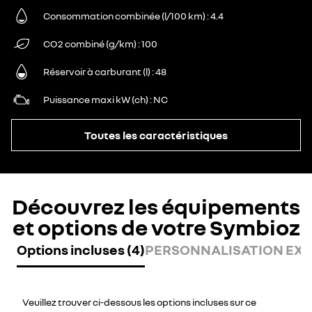
Consommation combinée (l/100 km)
4.4
CO2 combiné (g/km)
100
Réservoir à carburant (l)
48
Puissance maxi kW (ch)
NC
Toutes les caractéristiques
Découvrez les équipements
et options de votre Symbioz
Options incluses (4)
PERSONNALISATION EXTÉ
Veuillez trouver ci-dessous les options incluses sur ce