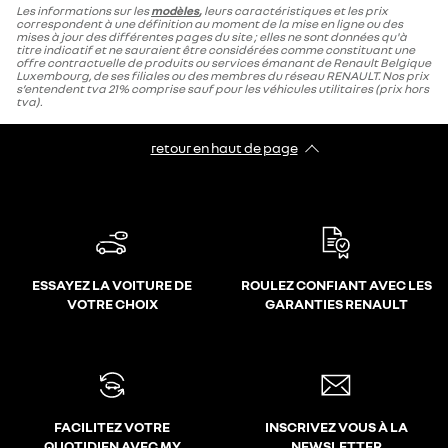
Les informations sur les
modèles
,
leurs caractéristiques et les prix
correspondent à une définition au moment de la mise en ligne ou des
mises à jour des différentes pages du site ; elles ne sont données qu'à
titre indicatif et ne sauraient être considérées comme constituant une
offre contractuelle de produits ou services émanant de Renault Belgique
Luxembourg, de ses filiales ou des membres du réseau RENAULT. Nos prix
s’entendent tva 21% comprise sauf pour les véhicules utilitaires (prix hors
tva).
retour en haut de page​
ESSAYEZ LA VOITURE DE
ROULEZ CONFIANT AVEC LES
VOTRE CHOIX
GARANTIES RENAULT
FACILITEZ VOTRE
INSCRIVEZ VOUS À LA
QUOTIDIEN AVEC MY
NEWSLETTER