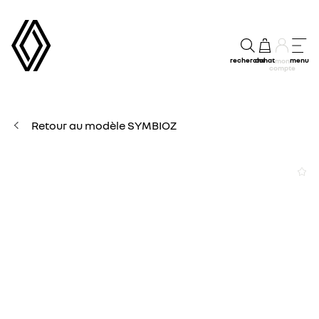
recherche
achat
menu
mon
compte
Retour au modèle SYMBIOZ