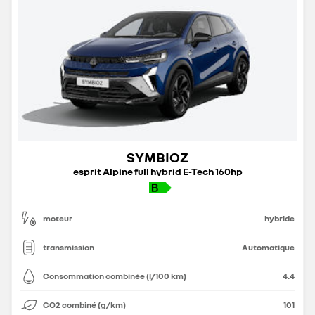
SYMBIOZ
esprit Alpine full hybrid E-Tech 160hp
moteur
hybride
transmission
Automatique
Consommation combinée (l/100 km)
4.4
CO2 combiné (g/km)
101