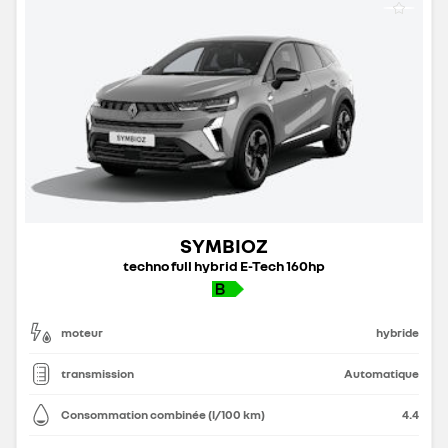
SYMBIOZ
techno full hybrid E-Tech 160hp
moteur
hybride
transmission
Automatique
Consommation combinée (l/100 km)
4.4