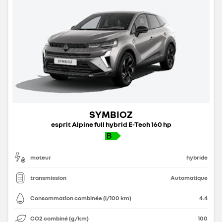
SYMBIOZ
esprit Alpine full hybrid E-Tech 160 hp
moteur
hybride
transmission
Automatique
Consommation combinée (l/100 km)
4.4
CO2 combiné (g/km)
100