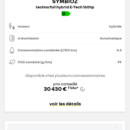
SYMBIOZ
techno full hybrid E-Tech 160hp
moteur
hybride
transmission
Automatique
Consommation combinée (l/100 km)
4.4
CO2 combiné (g/km)
99
disponible chez plusieurs concessionnaires
prix conseillé
30 430 €
TVAc
*
voir les détails