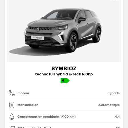
SYMBIOZ
techno full hybrid E-Tech 160hp
moteur
hybride
transmission
Automatique
Consommation combinée (l/100 km)
4.4