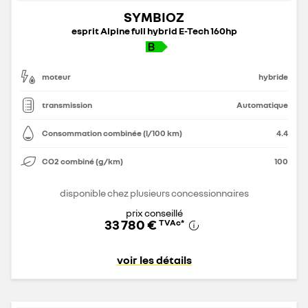
SYMBIOZ
esprit Alpine full hybrid E-Tech 160hp
moteur
hybride
transmission
Automatique
Consommation combinée (l/100 km)
4.4
CO2 combiné (g/km)
100
disponible chez plusieurs concessionnaires
prix conseillé
33 780 €
TVAc
*
voir les détails