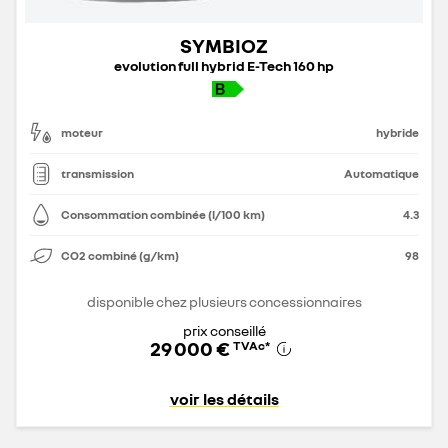
SYMBIOZ
evolution full hybrid E-Tech 160 hp
moteur
hybride
transmission
Automatique
Consommation combinée (l/100 km)
4.3
CO2 combiné (g/km)
98
disponible chez plusieurs concessionnaires
prix conseillé
29 000 €
TVAc
*
voir les détails