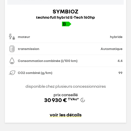
SYMBIOZ
techno full hybrid E-Tech 160hp
moteur
hybride
transmission
Automatique
Consommation combinée (l/100 km)
4.4
CO2 combiné (g/km)
99
disponible chez plusieurs concessionnaires
prix conseillé
30 930 €
TVAc
*
voir les détails