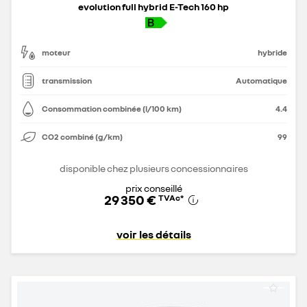
evolution full hybrid E-Tech 160 hp
moteur
hybride
transmission
Automatique
Consommation combinée (l/100 km)
4.4
CO2 combiné (g/km)
99
disponible chez plusieurs concessionnaires
prix conseillé
29 350 €
TVAc
*
voir les détails