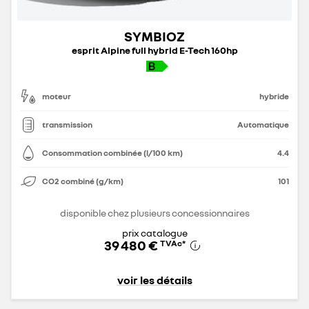
SYMBIOZ
esprit Alpine full hybrid E-Tech 160hp
moteur
hybride
transmission
Automatique
Consommation combinée (l/100 km)
4.4
CO2 combiné (g/km)
101
disponible chez plusieurs concessionnaires
prix catalogue
39 480 €
TVAc
*
voir les détails