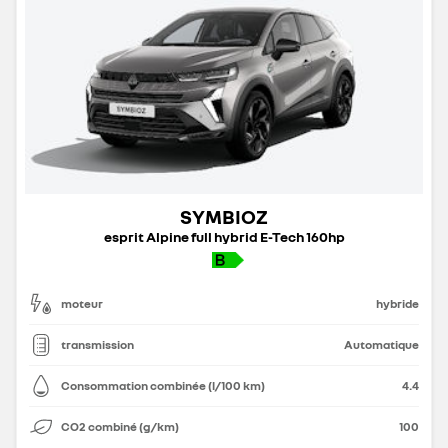
SYMBIOZ
esprit Alpine full hybrid E-Tech 160hp
moteur
hybride
transmission
Automatique
Consommation combinée (l/100 km)
4.4
CO2 combiné (g/km)
100