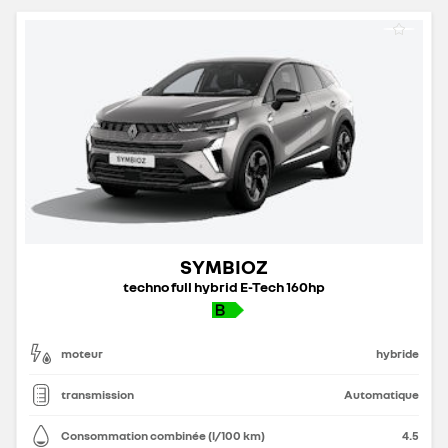
SYMBIOZ
techno full hybrid E-Tech 160hp
moteur
hybride
transmission
Automatique
Consommation combinée (l/100 km)
4.5