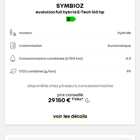
SYMBIOZ
evolution full hybrid E-Tech 160 hp
moteur
hybride
transmission
Automatique
Consommation combinée (l/100 km)
4.4
CO2 combiné (g/km)
99
disponible chez plusieurs concessionnaires
prix conseillé
29 150 €
TVAc
*
voir les détails