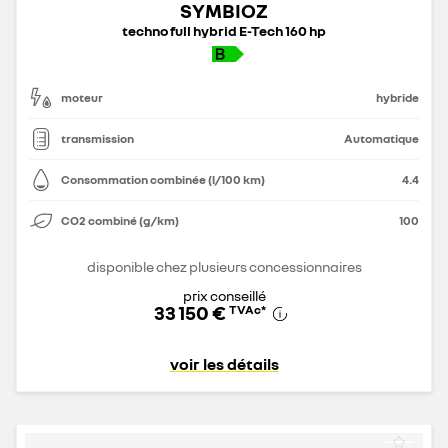
SYMBIOZ
techno full hybrid E-Tech 160 hp
moteur
hybride
transmission
Automatique
Consommation combinée (l/100 km)
4.4
CO2 combiné (g/km)
100
disponible chez plusieurs concessionnaires
prix conseillé
33 150 €
TVAc
*
voir les détails