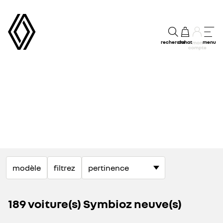
recherche
achat
menu
mon
compte
conditions stock exclusives sur nos modèles électriques
modèle
filtrez
découvrez nos véhicules en stock
189 voiture(s) Symbioz neuve(s)