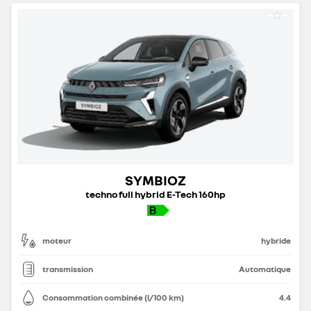
SYMBIOZ
techno full hybrid E-Tech 160hp
moteur
hybride
transmission
Automatique
Consommation combinée (l/100 km)
4.4