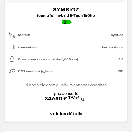
SYMBIOZ
iconic full hybrid E-Tech 160hp
moteur
hybride
transmission
Automatique
Consommation combinée (l/100 km)
4.4
CO2 combiné (g/km)
100
disponible chez plusieurs concessionnaires
prix conseillé
34 630 €
TVAc
*
voir les détails