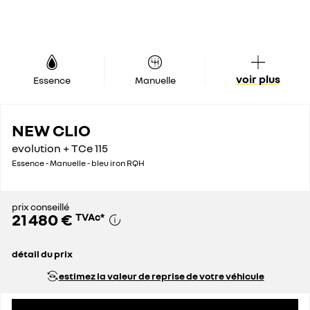
voir plus
Essence
Manuelle
NEW CLIO
evolution + TCe 115
Essence - Manuelle - bleu iron RQH
prix conseillé
21 480 €
TVAc
*
détail du prix
prix catalogue
21 980 €
estimez la valeur de reprise de votre véhicule
remise globale
500 €