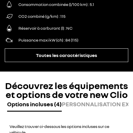
Consommation combinée (l/100 km)
5.1
CO2 combiné (g/km)
115
Réservoir à carburant (l)
NC
Puissance maxi kW (ch)
84 (115)
Toutes les caractéristiques
Découvrez les équipements
et options de votre new Clio
Options incluses (4)
PERSONNALISATION EXTÉ
Veuillez trouver ci-dessous les options incluses sur ce
véhicule