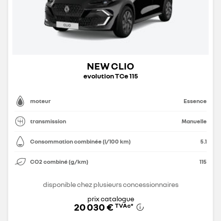
NEW CLIO
evolution TCe 115
moteur
Essence
transmission
Manuelle
Consommation combinée (l/100 km)
5.1
CO2 combiné (g/km)
115
disponible chez plusieurs concessionnaires
prix catalogue
20 030 €
TVAc
*