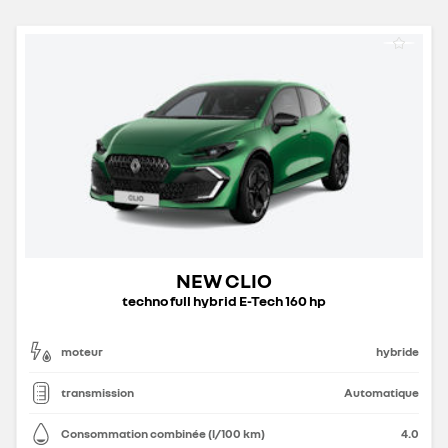
NEW CLIO
techno full hybrid E-Tech 160 hp
moteur
hybride
transmission
Automatique
Consommation combinée (l/100 km)
4.0