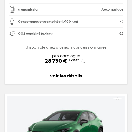
transmission
Automatique
Consommation combinée (l/100 km)
4.1
CO2 combiné (g/km)
92
disponible chez plusieurs concessionnaires
prix catalogue
28 730 €
TVAc
*
voir les détails