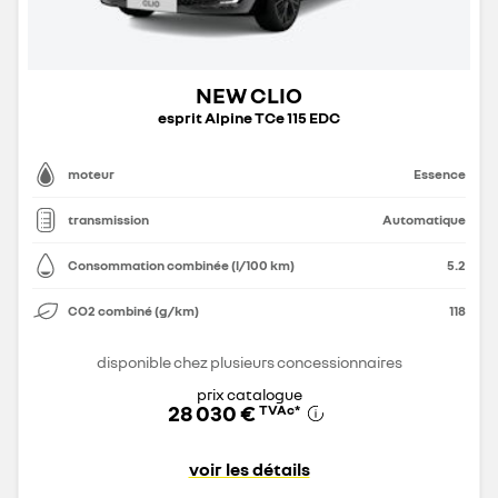
NEW CLIO
esprit Alpine TCe 115 EDC
moteur
Essence
transmission
Automatique
Consommation combinée (l/100 km)
5.2
CO2 combiné (g/km)
118
disponible chez plusieurs concessionnaires
prix catalogue
28 030 €
TVAc
*
voir les détails