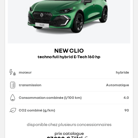
NEW CLIO
techno full hybrid E-Tech 160 hp
moteur
hybride
transmission
Automatique
Consommation combinée (l/100 km)
4.0
CO2 combiné (g/km)
90
disponible chez plusieurs concessionnaires
prix catalogue
TVAc
*