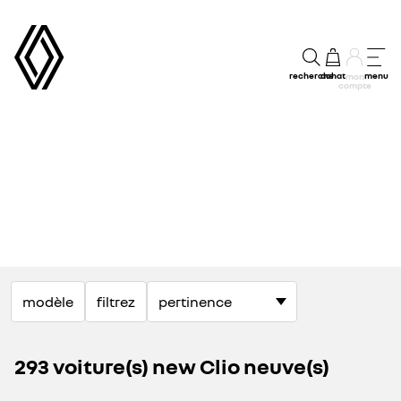
recherche
achat
menu
mon
compte
conditions stock exclusives sur nos modèles électriques
modèle
filtrez
découvrez nos véhicules en stock
293 voiture(s) new Clio neuve(s)