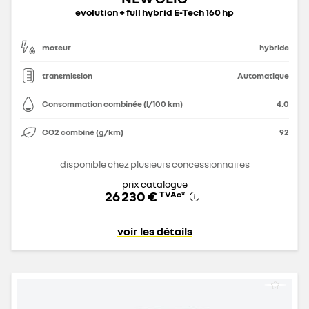
evolution + full hybrid E-Tech 160 hp
moteur
hybride
transmission
Automatique
Consommation combinée (l/100 km)
4.0
CO2 combiné (g/km)
92
disponible chez plusieurs concessionnaires
prix catalogue
26 230 €
TVAc
*
voir les détails