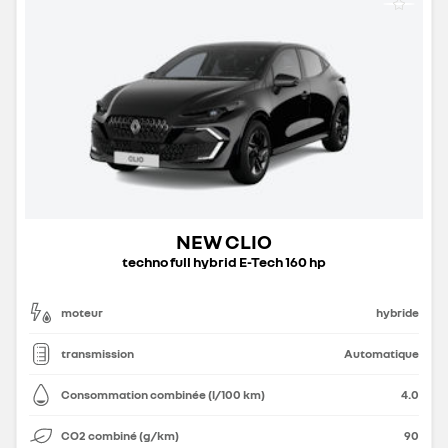
NEW CLIO
techno full hybrid E-Tech 160 hp
moteur
hybride
transmission
Automatique
Consommation combinée (l/100 km)
4.0
CO2 combiné (g/km)
90