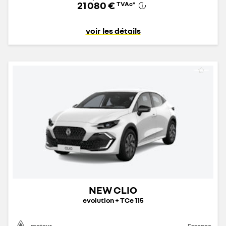
21 080 €
TVAc
*
voir les détails
NEW CLIO
evolution + TCe 115
moteur
Essence