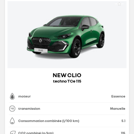
NEW CLIO
techno TCe 115
moteur
Essence
transmission
Manuelle
Consommation combinée (l/100 km)
5.1
CO2 combiné (g/km)
115