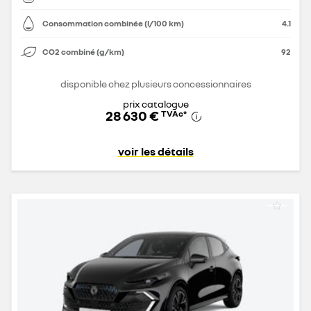
Consommation combinée (l/100 km)
4.1
CO2 combiné (g/km)
92
disponible chez plusieurs concessionnaires
prix catalogue
28 630 €
TVAc
*
voir les détails