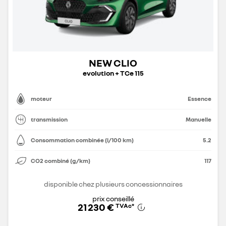
NEW CLIO
evolution + TCe 115
moteur
Essence
transmission
Manuelle
Consommation combinée (l/100 km)
5.2
CO2 combiné (g/km)
117
disponible chez plusieurs concessionnaires
prix conseillé
21 230 €
TVAc
*