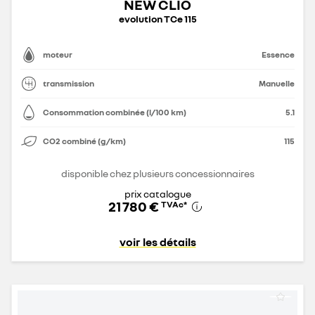
NEW CLIO
evolution TCe 115
moteur
Essence
transmission
Manuelle
Consommation combinée (l/100 km)
5.1
CO2 combiné (g/km)
115
disponible chez plusieurs concessionnaires
prix catalogue
21 780 €
TVAc
*
voir les détails