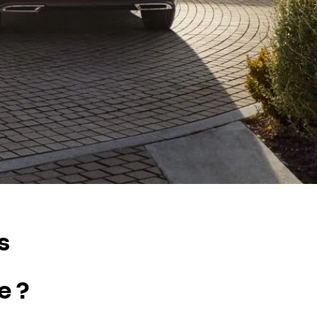
s
e ?