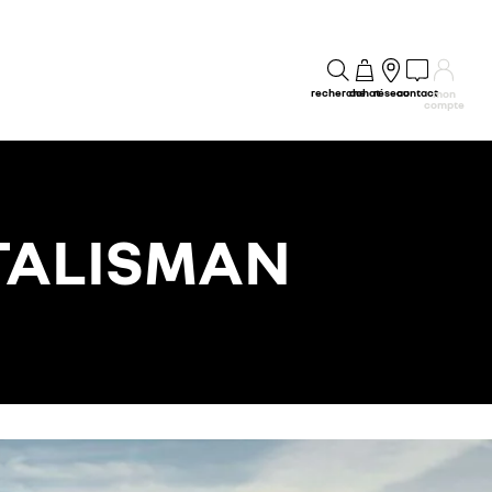
recherche
achat
réseau
contact
mon
compte
 TALISMAN