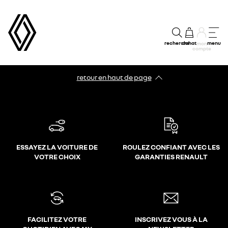
recherche
achat
menu
mon
compte
retour en haut de page​
ESSAYEZ LA VOITURE DE
ROULEZ CONFIANT AVEC LES
VOTRE CHOIX
GARANTIES RENAULT
FACILITEZ VOTRE
INSCRIVEZ VOUS À LA