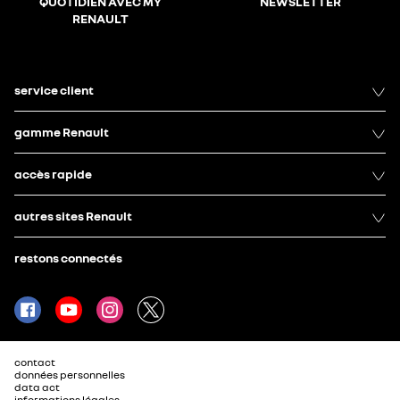
QUOTIDIEN AVEC MY
NEWSLETTER
RENAULT
service client
gamme Renault
accès rapide
autres sites Renault
restons connectés
contact
données personnelles
data act
informations légales