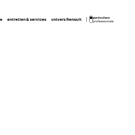
particuliers
de
entretien & services
univers Renault
professionnels