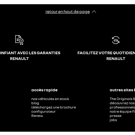
retour en haut de page​
ONFIANT AVEC LES GARANTIES
FACILITEZ VOTRE QUOTIDIE
RENAULT
RENAULT
accès rapide
autres sites
nos véhicules en stock
The Originals 
blog
découvrez nos 
téléchargez une brochure
professionnels
configurateur
notre équipe f
Renew
presse
jobs