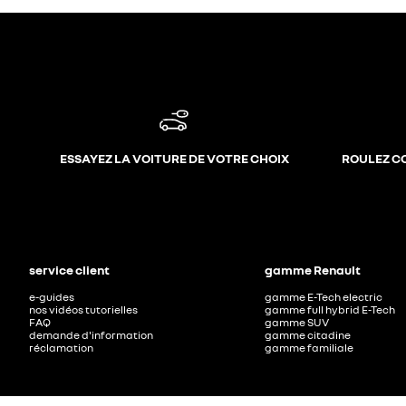
ESSAYEZ LA VOITURE DE VOTRE CHOIX
ROULEZ C
service client
gamme Renault
e-guides
gamme E-Tech electric
nos vidéos tutorielles
gamme full hybrid E-Tech
FAQ
gamme SUV
demande d'information
gamme citadine
réclamation
gamme familiale