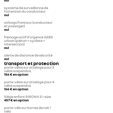
oui
système de surveillance de
l'attention du conducteur
oui
airbags frontaux (conducteur
et passager)
oui
freinage actif d'urgence AEBS
urbain (piéton + cycliste +
intersection)
oui
alerte de distance de sécurité
oui
transport et protection
porte-vélos sur attelage pour 3
vélos suspendus
156 €
en option
porte-vélos sur attelage pour 4
vélos suspendus
166 €
en option
Siège enfant SIRONA S I-size
457 €
en option
porte-vélo sur barres de toit 1
vélo