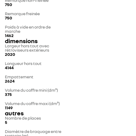
Remorque non-freinée
750
Remorque freinée
750
Poids à vide en ordre de
marche
1462
dimensions
Largeur hors tout avec
rétroviseurs extérieurs
2020
Longueur hors tout
4144
Empattement
2624
Volume du coffre mini (dm³)
375
Volume du coffre maxi (dm³)
1149
autres
Nombre de places
5
Diamètre de braquage entre
trottoirs (m)