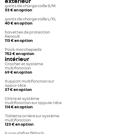
extérieur
gants de charge taille S/M
33 €
en option
gants de charge taille L/XL
40 €
en option
bavettes de protection
Renault
113 €
en option
Pack marchepieds
752 €
en option
intérieur
Crochet et système
multifonction
69 €
en option
Support multifonction sur
appui-tête
37 €
en option
Cintre et système
multifonction sur appuie-tête
114 €
en option
Tablette arrière sur système
multifonction
123 €
en option
E-pop shifter fR5nch