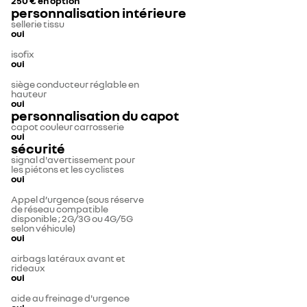
250 €
en option
personnalisation intérieure
sellerie tissu
oui
isofix
oui
siège conducteur réglable en
hauteur
oui
personnalisation du capot
capot couleur carrosserie
oui
sécurité
signal d'avertissement pour
les piétons et les cyclistes
oui
Appel d’urgence (sous réserve
de réseau compatible
disponible ; 2G/3G ou 4G/5G
selon véhicule)
oui
airbags latéraux avant et
rideaux
oui
aide au freinage d'urgence