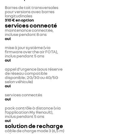
Barres de toit transversales
pour versions avec barres
longitudinales
310 €
en option
services connecté
maintenance connectée,
incluse pendant 8 ans
oui
mise à jour système (via
firmware over the air FOTA),
inclus pendant 5 ans
oui
appel d’urgence (sous réserve
de réseau compatible
disponible ; 2G/3G ou 4G/5G
selon véhicule)
oui
services connectés
oui
pack contrôle à distance (via
l’application My Renault),
inclus pendant 5 ans
oui
solution de recharge
câble de charge mode 3 (6,5 m)