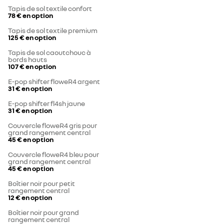
Tapis de sol textile confort
78 €
en option
Tapis de sol textile premium
125 €
en option
Tapis de sol caoutchouc à
bords hauts
107 €
en option
E-pop shifter floweR4 argent
31 €
en option
E-pop shifter fl4sh jaune
31 €
en option
Couvercle floweR4 gris pour
grand rangement central
45 €
en option
Couvercle floweR4 bleu pour
grand rangement central
45 €
en option
Boîtier noir pour petit
rangement central
12 €
en option
Boîtier noir pour grand
rangement central