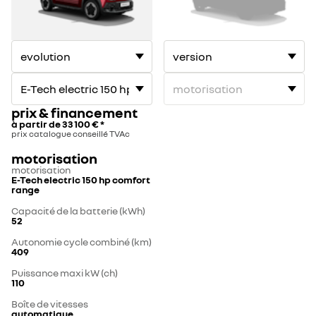
1
2
prix & financement
à partir de
33 100 €
*
prix catalogue conseillé TVAc
motorisation
motorisation
E-Tech electric 150 hp comfort
range
Capacité de la batterie (kWh)
52
Autonomie cycle combiné (km)
409
Puissance maxi kW (ch)
110
Boîte de vitesses
automatique