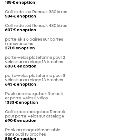
188 €
en option
Coffre de toit Renault 380 litres
584 €
en option
Coffre de toit Renault 480 litres
607 €
en option
porte-skis 6 paires sur barres
transversales
271 €
en option
porte-vélos plateforme pour 2
vélos sur attelage 13 broches
608 €
en option
porte-vélos plateforme pour 3
vélos sur attelage 13 broches
643 €
en option
Pack aero cargo box Renault
et porte-vélos 3 vélos
1 333 €
en option
Coffre aero cargo box Renault
pour porte-vélos sur attelage
690 €
en option
Pack attelage démontable
sans outil 13 broches
856 €
en option