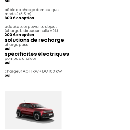
oui
câble de charge domestique
mode 2 (6,5 m)
300 €
en option
adaptateur power to object
(charge bidirectionnelle V2L)
200 €
en option
solutions de recharge
charge pass
oui
spécificités électriques
pompe à chaleur
oui
chargeur AC 11 kW + DC 100 kW
oui