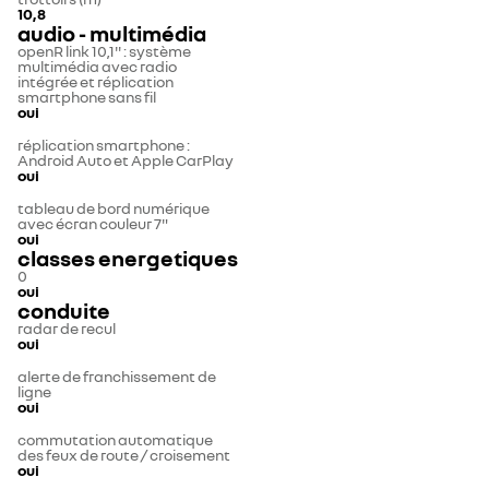
10,8
audio - multimédia
openR link 10,1'' : système
multimédia avec radio
intégrée et réplication
smartphone sans fil
oui
réplication smartphone :
Android Auto et Apple CarPlay
oui
tableau de bord numérique
avec écran couleur 7"
oui
classes energetiques
0
oui
conduite
radar de recul
oui
alerte de franchissement de
ligne
oui
commutation automatique
des feux de route / croisement
oui