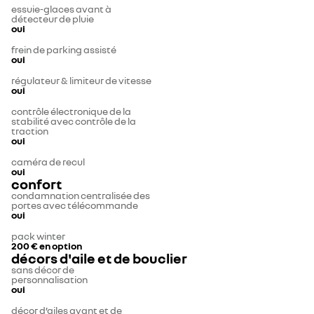
essuie-glaces avant à
détecteur de pluie
oui
frein de parking assisté
oui
régulateur & limiteur de vitesse
oui
contrôle électronique de la
stabilité avec contrôle de la
traction
oui
caméra de recul
oui
confort
condamnation centralisée des
portes avec télécommande
oui
pack winter
200 €
en option
décors d'aile et de bouclier
sans décor de
personnalisation
oui
décor d’ailes avant et de