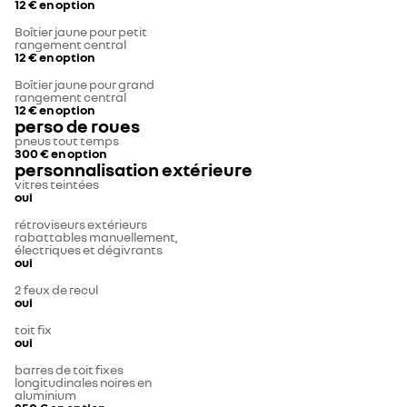
12 €
en option
Boîtier jaune pour petit
rangement central
12 €
en option
Boîtier jaune pour grand
rangement central
12 €
en option
perso de roues
pneus tout temps
300 €
en option
personnalisation extérieure
vitres teintées
oui
rétroviseurs extérieurs
rabattables manuellement,
électriques et dégivrants
oui
2 feux de recul
oui
toit fix
oui
barres de toit fixes
longitudinales noires en
aluminium