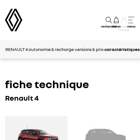
recherche
achat
menu
mon
compte
RENAULT 4
autonomie​ & recharge
versions & prix
caractéristiques
fiche technique
Renault 4
RENAULT
RENAULT
4
4
E-
E-
TECH
TECH
ELECTRIC
ELECTRIC