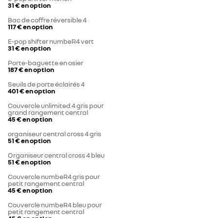
31 €
en option
Bac de coffre réversible 4
117 €
en option
E-pop shifter numbeR4 vert
31 €
en option
Porte-baguette en osier
187 €
en option
Seuils de porte éclairés 4
401 €
en option
Couvercle unlimited 4 gris pour
grand rangement central
45 €
en option
organiseur central cross 4 gris
51 €
en option
Organiseur central cross 4 bleu
51 €
en option
Couvercle numbeR4 gris pour
petit rangement central
45 €
en option
Couvercle numbeR4 bleu pour
petit rangement central