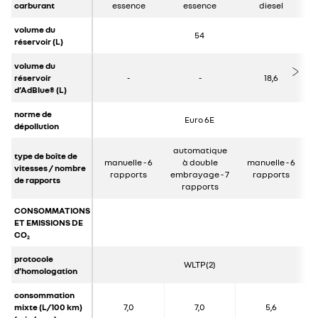
carburant
essence
essence
diesel
volume du
54
réservoir (L)
volume du
réservoir
-
-
18,6
d’AdBlue® (L)
norme de
Euro 6E
dépollution
automatique
type de boîte de
manuelle - 6
à double
manuelle - 6
vitesses / nombre
rapports
embrayage - 7
rapports
de rapports
rapports
CONSOMMATIONS
ET EMISSIONS DE
CO
2
protocole
WLTP(2)
d’homologation
consommation
mixte (L/100 km)
7,0
7,0
5,6