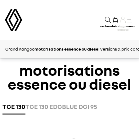
recherche
achat
menu
mon
compte
Grand Kangoo
motorisations essence ou diesel
versions & prix
cara
motorisations
essence ou diesel
TCE 130
TCE 130 EDC
BLUE DCI 95