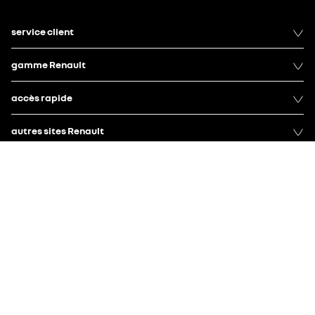
service client
gamme Renault
accès rapide
autres sites Renault
restons connectés
contact
données personnelles
data act
informations légales
cookies
gérer mes cookies
accessibilité
fermeture des réseaux mobiles 2G / 3G