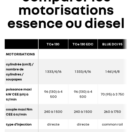
motorisations
essence ou diesel
TCe 130
TCe 130 EDC
BLUE DCi 95
MOTORISATIONS
cylindrée (cm3) /
nombre de
1 333/4/16
1 333/4/16
1 461/4/8
cylindres /
soupapes
puissance maxi
96 (130) à 4
96 (130) à 4
kW CEE (ch) à
70 (95) à 3 750
500
500
tr/min
couple maxi Nm
240 à 1 500
240 à 1 500
260 à 1750
CEE à tr/min
type d’injection
directe
directe
common rail