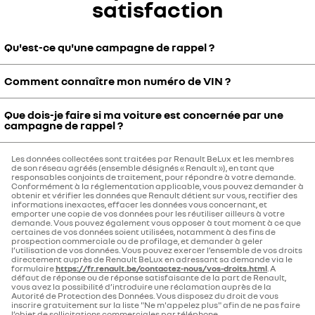
satisfaction
Qu'est-ce qu'une campagne de rappel ?
Comment connaître mon numéro de VIN ?
Lorsque la marque Renault identifie un produit présentant un
potentiel risque en matière de sécurité ou de règlementation, le
rappel des véhicules susceptibles d'être concernés est organisé.
Que dois-je faire si ma voiture est concernée par une
VIN (Vehicule Identification Number) est inscrit sur votre certificat
campagne de rappel ?
Les clients sont prévenus par courrier recommandé de façon à faire
d'immatriculation, ou encore au bas de votre pare-brise, il contient
contrôler et le cas échéant ou réaligner gratuitement leurs
17 caractères.
véhicules par un représentant de la marque Renault.
Les données collectées sont traitées par Renault BeLux et les membres
Contactez votre concessionnaire qui prendra en charge votre
de son réseau agréés (ensemble désignés « Renault »), en tant que
véhicule gratuitement et dans les meilleurs délais.
responsables conjoints de traitement, pour répondre à votre demande.
Conformément à la réglementation applicable, vous pouvez demander à
obtenir et vérifier les données que Renault détient sur vous, rectifier des
informations inexactes, effacer les données vous concernant, et
emporter une copie de vos données pour les réutiliser ailleurs à votre
demande. Vous pouvez également vous opposer à tout moment à ce que
certaines de vos données soient utilisées, notamment à des fins de
prospection commerciale ou de profilage, et demander à geler
l’utilisation de vos données. Vous pouvez exercer l’ensemble de vos droits
directement auprès de Renault BeLux en adressant sa demande via le
formulaire
https://fr.renault.be/contactez-nous/vos-droits.html
. A
défaut de réponse ou de réponse satisfaisante de la part de Renault,
vous avez la possibilité d’introduire une réclamation auprès de la
Autorité de Protection des Données. Vous disposez du droit de vous
inscrire gratuitement sur la liste "Ne m'appelez plus" afin de ne pas faire
l’objet de sollicitations commerciales par téléphone.