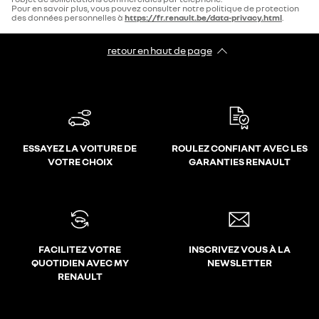
Pour en savoir plus, vous pouvez consulter notre politique de protection
des données personnelles à
https://fr.renault.be/data-privacy.html
.
retour en haut de page​
ESSAYEZ LA VOITURE DE
ROULEZ CONFIANT AVEC LES
VOTRE CHOIX
GARANTIES RENAULT
FACILITEZ VOTRE
INSCRIVEZ VOUS À LA
QUOTIDIEN AVEC MY
NEWSLETTER
RENAULT