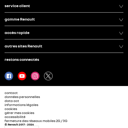
service client
gamme Renault
accès rapide
autres sites Renault
restons connectés
contact
données personnelles
data act
informations légales
cookies
gérer mes cookies
accessibilité
fermeture des réseaux mobiles 2G / 3G
© Renault 2017 - 2026