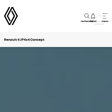
recherche
achat
menu
mon
compte
Renault 4 JP4x4 Concept