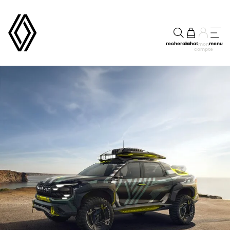
recherche
achat
menu
mon
compte