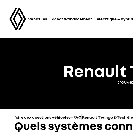
véhicules
achat & financement
électrique & hybri
Renault 
trouve
foire aux questions véhicules - FAQ
Renault Twingo E-Tech él
Quels systèmes conne