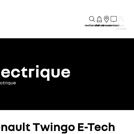
recherche
achat
réseau
contact
mon
compte
lectrique
ctrique
enault Twingo E-Tech