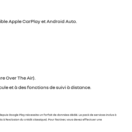
ible Apple CarPlay et Android Auto.
re Over The Air).
ule et à des fonctions de suivi à distance.
 depuis Google Play nécessite un forfait de données dédié. Le pack de services inclus à
à l’exclusion du crédit classique). Pour l’activer, vous devez effectuer une