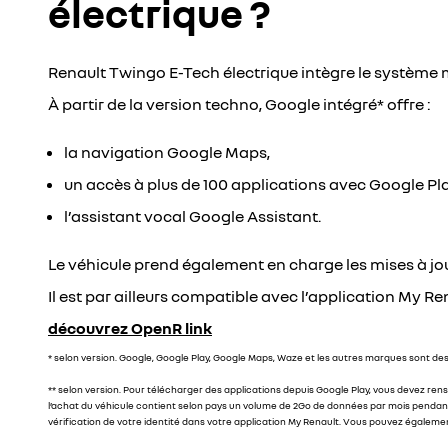
électrique ?
Renault Twingo E-Tech électrique intègre le système 
À partir de la version techno, Google intégré* offre :
la navigation Google Maps,
un accès à plus de 100 applications avec Google Pla
l’assistant vocal Google Assistant.
Le véhicule prend également en charge les mises à jou
Il est par ailleurs compatible avec l’application My R
découvrez OpenR link
* selon version. Google, Google Play, Google Maps, Waze et les autres marques sont d
** selon version. Pour télécharger des applications depuis Google Play, vous devez rens
l’achat du véhicule contient selon pays un volume de 2Go de données par mois pendant 3
vérification de votre identité dans votre application My Renault. Vous pouvez égalem