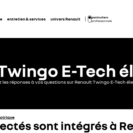
particuliers
de
entretien & services
univers Renault
professionnels
Twingo E-Tech é
z les réponses à vos questions sur Renault Twingo E-Tech éle
ectrique
ctés sont intégrés à R