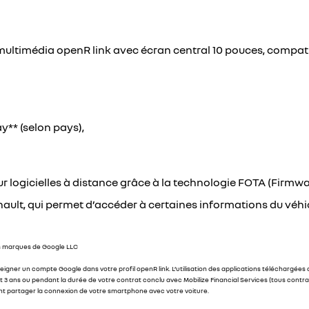
multimédia openR link avec écran central 10 pouces, compat
y** (selon pays),
r logicielles à distance grâce à la technologie FOTA (Firmwa
enault, qui permet d’accéder à certaines informations du véhic
es marques de Google LLC
eigner un compte Google dans votre profil openR link. L’utilisation des applications téléchargées
 ans ou pendant la durée de votre contrat conclu avec Mobilize Financial Services (tous contrats 
ent partager la connexion de votre smartphone avec votre voiture.