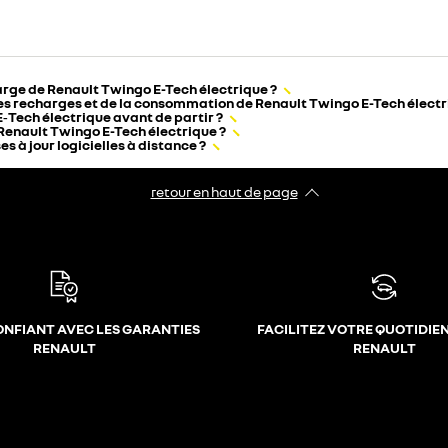
harge de Renault Twingo E-Tech électrique ?
des recharges et de la consommation de Renault Twingo E-Tech électr
E‑Tech électrique avant de partir ?
Renault Twingo E-Tech électrique ?
 à jour logicielles à distance ?
retour en haut de page​
ONFIANT AVEC LES GARANTIES
FACILITEZ VOTRE QUOTIDIE
RENAULT
RENAULT