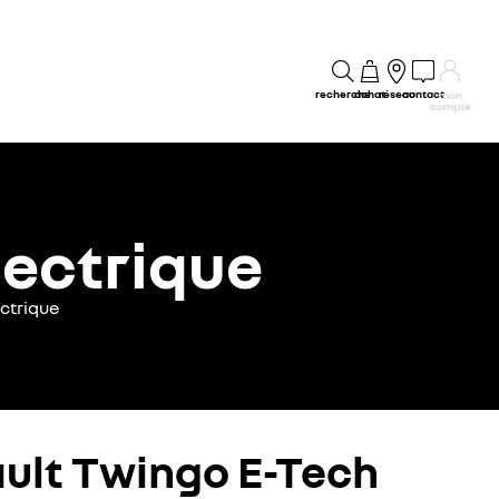
recherche
achat
réseau
contact
mon
compte
lectrique
ctrique
ault Twingo E-Tech