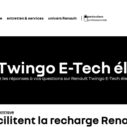
particuliers
de
entretien & services
univers Renault
professionnels
Twingo E-Tech é
z les réponses à vos questions sur Renault Twingo E-Tech éle
ectrique
cilitent la recharge Ren