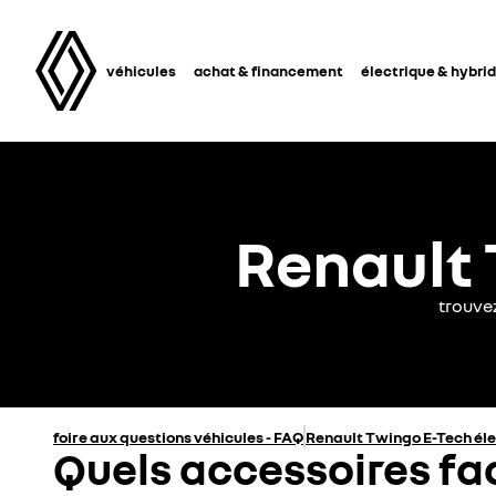
véhicules
achat & financement
électrique & hybri
Renault 
trouve
foire aux questions véhicules - FAQ
Renault Twingo E-Tech él
Quels accessoires fa