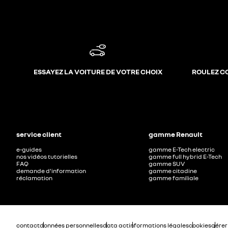
ESSAYEZ LA VOITURE DE VOTRE CHOIX
ROULEZ C
service client
gamme Renault
e-guides
gamme E-Tech electric
nos vidéos tutorielles
gamme full hybrid E-Tech
FAQ
gamme SUV
demande d'information
gamme citadine
réclamation
gamme familiale
contact
données personnelles
data act
informations légales
cookies
gérer