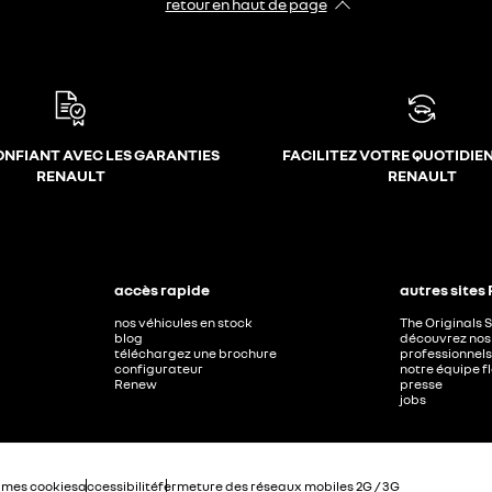
retour en haut de page​
ONFIANT AVEC LES GARANTIES
FACILITEZ VOTRE QUOTIDIE
RENAULT
RENAULT
accès rapide
autres sites
nos véhicules en stock
The Originals 
blog
découvrez nos 
téléchargez une brochure
professionnels
configurateur
notre équipe f
Renew
presse
jobs
 mes cookies
accessibilité
fermeture des réseaux mobiles 2G / 3G