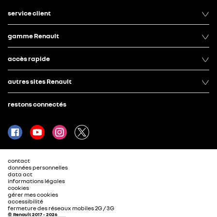
service client
gamme Renault
accès rapide
autres sites Renault
restons connectés
contact
données personnelles
data act
informations légales
cookies
gérer mes cookies
accessibilité
fermeture des réseaux mobiles 2G / 3G
© Renault 2017 - 2026