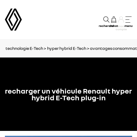
recherche
achat
menu
mon
compte
technologie E‑Tech >
hyper hybrid E‑Tech >
avantages
consommat
recharger un véhicule Renault hyper
hybrid E-Tech plug-in