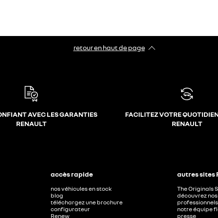
retour en haut de page​
ONFIANT AVEC LES GARANTIES
FACILITEZ VOTRE QUOTIDIE
RENAULT
RENAULT
accès rapide
autres sites
nos véhicules en stock
The Originals 
blog
découvrez nos 
téléchargez une brochure
professionnels
configurateur
notre équipe f
Renew
presse