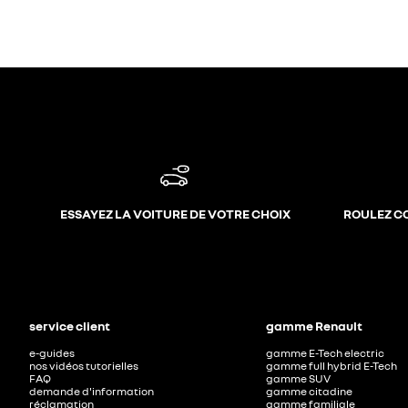
ESSAYEZ LA VOITURE DE VOTRE CHOIX
ROULEZ C
service client
gamme Renault
e-guides
gamme E-Tech electric
nos vidéos tutorielles
gamme full hybrid E-Tech
FAQ
gamme SUV
demande d'information
gamme citadine
réclamation
gamme familiale