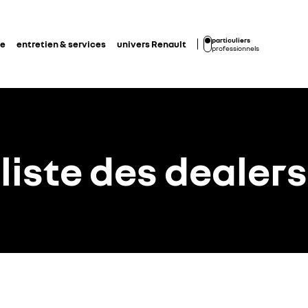
particuliers
de
entretien & services
univers Renault
professionnels
liste des dealers