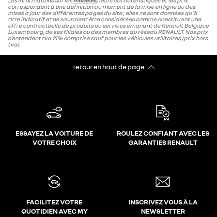
Les informations sur les
modèles
,
leurs caractéristiques et les prix
correspondent à une définition au moment de la mise en ligne ou des
mises à jour des différentes pages du site ; elles ne sont données qu'à
titre indicatif et ne sauraient être considérées comme constituant une
offre contractuelle de produits ou services émanant de Renault Belgique
Luxembourg, de ses filiales ou des membres du réseau RENAULT. Nos prix
s’entendent tva 21% comprise sauf pour les véhicules utilitaires (prix hors
tva).
retour en haut de page​
ESSAYEZ LA VOITURE DE
ROULEZ CONFIANT AVEC LES
VOTRE CHOIX
GARANTIES RENAULT
FACILITEZ VOTRE
INSCRIVEZ VOUS À LA
QUOTIDIEN AVEC MY
NEWSLETTER