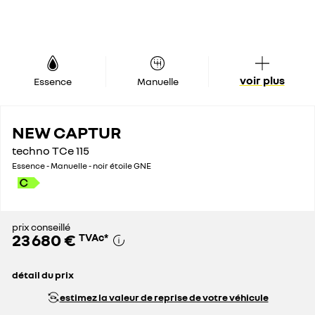
voir plus
Essence
Manuelle
NEW CAPTUR
techno TCe 115
Essence - Manuelle - noir étoile GNE
prix conseillé
23 680 €
TVAc
*
détail du prix
prix catalogue
26 680 €
estimez la valeur de reprise de votre véhicule
remise globale
3 000 €