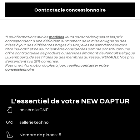
Contactez le concessionnaire
*Les informations sur les
modèles
, leurs caractéristiques et les prix
correspondent à une définition au moment de la mise en ligne ou des
mises à jour des différentes pages du site ; elles ne sont données qu'à
titre indicatif et ne sauraient être considérées comme constituant une
offre contractuelle de produits ou services émanant de Renault Belgique
Luxembourg, de ses filiales ou des membres du réseau RENAULT. Nos prix
s’entendent tva 21% comprise.
Pour une information la plus à jour, veuillez
contacter votre
concessionnaire
L'essentiel de votre NEW CAPTUR
noir étoile GNE
sellerie techno
Nombre de places
5