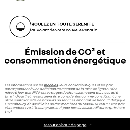
ROULEZ EN TOUTE SÉRÉNITÉ
au volant de votre nouvelle Renault
Émission de CO² et
consommation énergétique
Les informations sur les
modèles
,
leurs caractéristiques et les prix
correspondent à une définition au moment de la mise en ligne ou des
mises à jour des différentes pages du site ; elles ne sont données qu'à
titre indicatif et ne sauraient être considérées comme constituant une
offre contractuelle de produits ou services émanant de Renault Belgique
Luxembourg, de ses filiales ou des membres du réseau RENAULT. Nos prix
s’entendent tva 21% comprise sauf pour les véhicules utilitaires (prix hors
tva).
retour en haut de page​