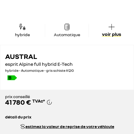
voir plus
hybride
Automatique
AUSTRAL
esprit Alpine full hybrid E-Tech
hybride - Automatique - gris schiste KQG
prix conseillé
41 780 €
TVAc
*
détail du prix
prix catalogue
46 280 €
estimez la valeur de reprise de votre véhicule
remise globale
4 500 €