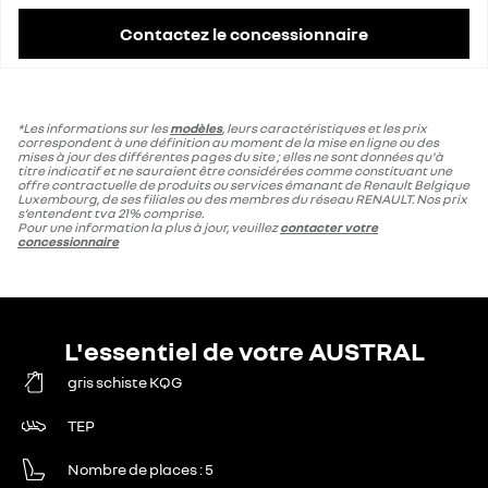
Contactez le concessionnaire
*Les informations sur les
modèles
, leurs caractéristiques et les prix
correspondent à une définition au moment de la mise en ligne ou des
mises à jour des différentes pages du site ; elles ne sont données qu'à
titre indicatif et ne sauraient être considérées comme constituant une
offre contractuelle de produits ou services émanant de Renault Belgique
Luxembourg, de ses filiales ou des membres du réseau RENAULT. Nos prix
s’entendent tva 21% comprise.
Pour une information la plus à jour, veuillez
contacter votre
concessionnaire
L'essentiel de votre AUSTRAL
gris schiste KQG
TEP
Nombre de places
5