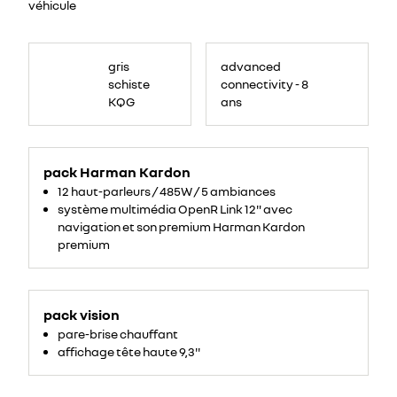
véhicule
gris
advanced
schiste
connectivity - 8
KQG
ans
pack Harman Kardon
12 haut-parleurs / 485W / 5 ambiances
système multimédia OpenR Link 12" avec
navigation et son premium Harman Kardon
premium
pack vision
pare-brise chauffant
affichage tête haute 9,3''