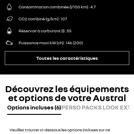
Consommation combinée (l/100 km)
4.7
CO2 combiné (g/km)
107
Réservoir à carburant (l)
55
Puissance maxi kW (ch)
146 (200)
Toutes les caractéristiques
Découvrez les équipements
et options de votre Austral
Options incluses (6)
PERSO PACKS LOOK EXT (
Veuillez trouver ci-dessous les options incluses sur ce