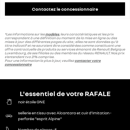
Contactez le concessionnaire
*Les informations sur les
modèles
, leurs caractéristiques et les prix
correspondent à une définition au moment de la mise en ligne ou des
mises à jour des différentes pages du site ; elles ne sont données qu'à
titre indicatif et ne sauraient être considérées comme constituant une
offre contractuelle de produits ou services émanant de Renault Belgique
Luxembourg, de ses filiales ou des membres du réseau RENAULT. Nos prix
s’entendent tva 21% comprise.
Pour une information la plus à jour, veuillez
contacter votre
concessionnaire
L'essentiel de votre RAFALE
noir étoile GNE
sellerie en tissu avec Alcantara et cuir d'imitation -
perforée "esprit Alpine"
Nombre de places
5