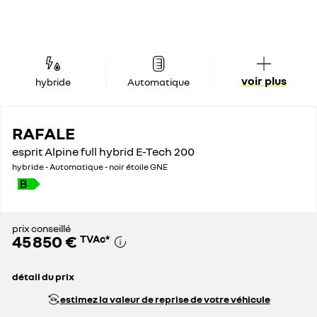
voir plus
hybride
Automatique
RAFALE
esprit Alpine full hybrid E-Tech 200
hybride - Automatique - noir étoile GNE
prix conseillé
45 850 €
TVAc
*
détail du prix
prix catalogue
50 350 €
estimez la valeur de reprise de votre véhicule
remise globale
4 500 €