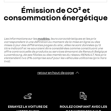
Émission de CO² et
consommation énergétique
Les informations sur les
modèles
,
leurs caractéristiques et les prix
correspondent à une définition au moment de la mise en ligne ou des
mises à jour des différentes pages du site ; elles ne sont données qu'à
titre indicatif et ne sauraient être considérées comme constituant une
offre contractuelle de produits ou services émanant de Renault Belgique
Luxembourg, de ses filiales ou des membres du réseau RENAULT. Nos prix
s’entendent tva 21% comprise sauf pour les véhicules utilitaires (prix hors
tva).
retour en haut de page​
ESSAYEZ LA VOITURE DE
ROULEZ CONFIANT AVEC LES