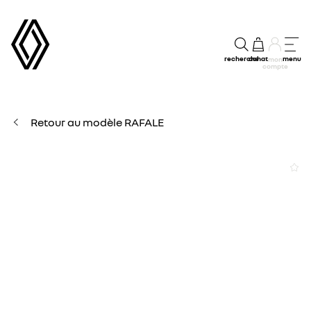
recherche
achat
menu
mon
compte
Retour au modèle RAFALE