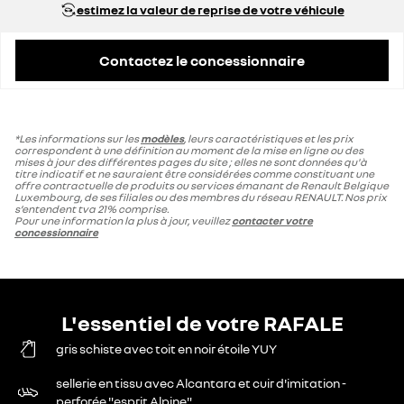
estimez la valeur de reprise de votre véhicule
Contactez le concessionnaire
*Les informations sur les
modèles
, leurs caractéristiques et les prix
correspondent à une définition au moment de la mise en ligne ou des
mises à jour des différentes pages du site ; elles ne sont données qu'à
titre indicatif et ne sauraient être considérées comme constituant une
offre contractuelle de produits ou services émanant de Renault Belgique
Luxembourg, de ses filiales ou des membres du réseau RENAULT. Nos prix
s’entendent tva 21% comprise.
Pour une information la plus à jour, veuillez
contacter votre
concessionnaire
L'essentiel de votre RAFALE
gris schiste avec toit en noir étoile YUY
sellerie en tissu avec Alcantara et cuir d'imitation -
perforée "esprit Alpine"