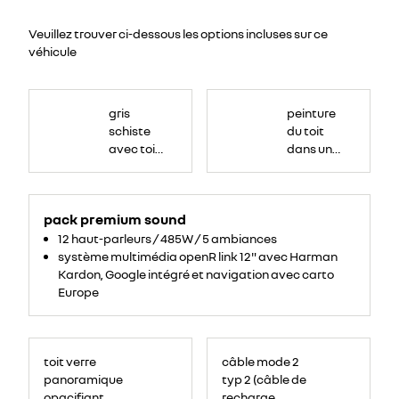
Veuillez trouver ci-dessous les options incluses sur ce
véhicule
gris
peinture
schiste
du toit
avec toit
dans une
en noir
couleur
étoile
différente
YUY
de celle
pack premium sound
de la
carrosserie
12 haut-parleurs / 485W / 5 ambiances
système multimédia openR link 12" avec Harman
Kardon, Google intégré et navigation avec carto
Europe
toit verre
câble mode 2
panoramique
typ 2 (câble de
opacifiant
recharge