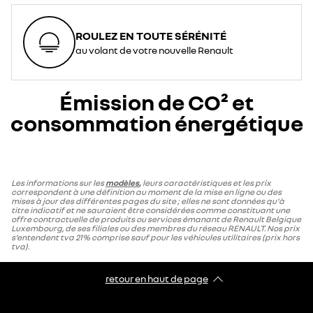
ROULEZ EN TOUTE SÉRÉNITÉ
au volant de votre nouvelle Renault
Émission de CO² et
consommation énergétique
Les informations sur les
modèles
,
leurs caractéristiques et les prix
correspondent à une définition au moment de la mise en ligne ou des
mises à jour des différentes pages du site ; elles ne sont données qu'à
titre indicatif et ne sauraient être considérées comme constituant une
offre contractuelle de produits ou services émanant de Renault Belgique
Luxembourg, de ses filiales ou des membres du réseau RENAULT. Nos prix
s’entendent tva 21% comprise sauf pour les véhicules utilitaires (prix hors
tva).
retour en haut de page​