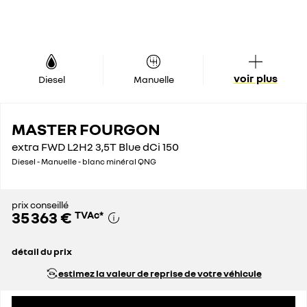
voir plus
Diesel
Manuelle
MASTER FOURGON
extra FWD L2H2 3,5T Blue dCi 150
Diesel - Manuelle - blanc minéral QNG
prix conseillé
35 363 €
TVAc
*
détail du prix
prix catalogue
45 926 €
estimez la valeur de reprise de votre véhicule
remise globale
10 563 €