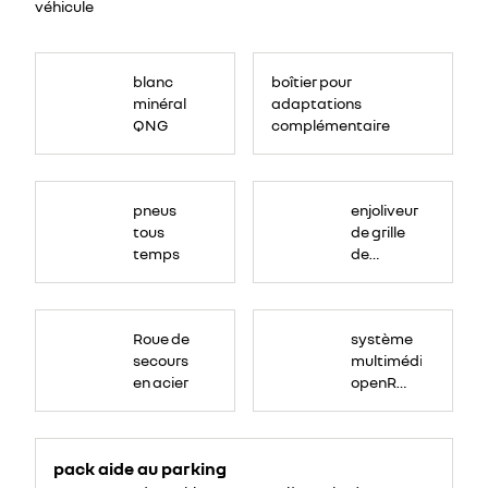
véhicule
blanc
boîtier pour
minéral
adaptations
QNG
complémentaires
pneus
enjoliveur
tous
de grille
temps
de
calandre
ton
carrosserie
Roue de
système
secours
multimédia
en acier
openR
link 10" :
navigation,
services
pack aide au parking
connectés