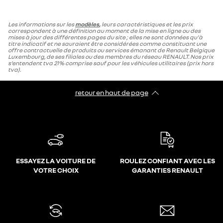
Les informations sur les
modèles
,
leurs caractéristiques et les prix
correspondent à une définition au moment de la mise en ligne ou des
mises à jour des différentes pages du site ; elles ne sont données qu'à
titre indicatif et ne sauraient être considérées comme constituant une
offre contractuelle de produits ou services émanant de Renault Belgique
Luxembourg, de ses filiales ou des membres du réseau RENAULT. Nos prix
s’entendent tva 21% comprise sauf pour les véhicules utilitaires (prix hors
tva).
retour en haut de page​
ESSAYEZ LA VOITURE DE
ROULEZ CONFIANT AVEC LES
VOTRE CHOIX
GARANTIES RENAULT