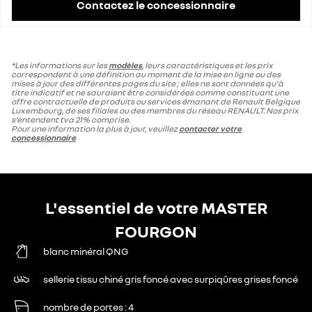
Contactez le concessionnaire
*Les informations sur les
modèles
, leurs caractéristiques et les prix
correspondent à une définition au moment de la mise en ligne ou des
mises à jour des différentes pages du site ; elles ne sont données qu'à
titre indicatif et ne sauraient être considérées comme constituant une
offre contractuelle de produits ou services émanant de Renault Belgique
Luxembourg, de ses filiales ou des membres du réseau RENAULT. Nos prix
s’entendent tva 21% comprise.
Pour une information la plus à jour, veuillez
contacter votre
concessionnaire
L'essentiel de votre MASTER
FOURGON
blanc minéral QNG
sellerie tissu chiné gris foncé avec surpiqûres grises foncé
nombre de portes
4