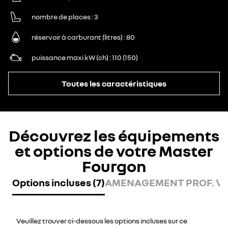
nombre de places
3
réservoir à carburant (litres)
80
puissance maxi kW (ch)
110 (150)
Toutes les caractéristiques
Découvrez les équipements
et options de votre Master
Fourgon
Options incluses (7)
AMENAGEMENT PROF. VU 
Veuillez trouver ci-dessous les options incluses sur ce