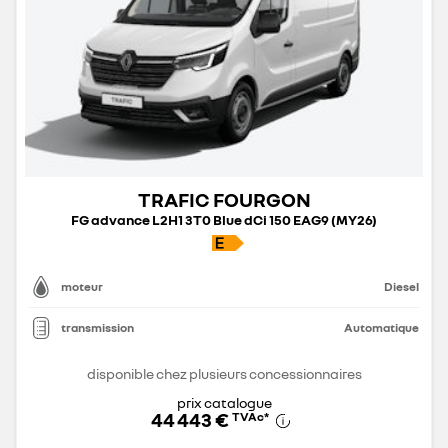
TRAFIC FOURGON
FG advance L2H1 3T0 Blue dCi 150 EAG9 (MY26)
moteur
Diesel
transmission
Automatique
disponible chez plusieurs concessionnaires
prix catalogue
44 443 €
TVAc
*