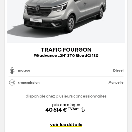
TRAFIC FOURGON
FG advance L2H1 3T0 Blue dCi 130
moteur
Diesel
transmission
Manuelle
disponible chez plusieurs concessionnaires
prix catalogue
40 614 €
TVAc
*
voir les détails