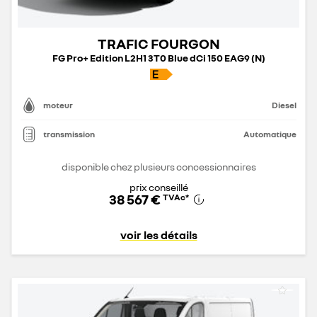
TRAFIC FOURGON
FG Pro+ Edition L2H1 3T0 Blue dCi 150 EAG9 (N)
moteur
Diesel
transmission
Automatique
disponible chez plusieurs concessionnaires
prix conseillé
38 567 €
TVAc
*
voir les détails