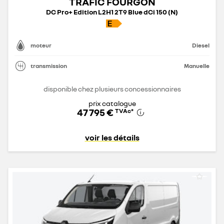
TRAFIC FOURGON
DC Pro+ Edition L2H1 2T9 Blue dCi 150 (N)
moteur
Diesel
transmission
Manuelle
disponible chez plusieurs concessionnaires
prix catalogue
47 795 €
TVAc
*
voir les détails