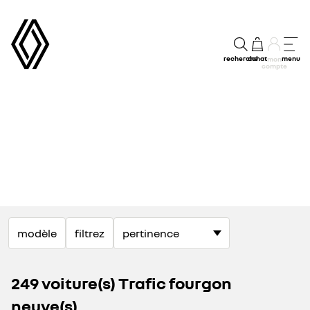
recherche
achat
menu
mon
compte
modèle
filtrez
249 voiture(s) Trafic fourgon
neuve(s)