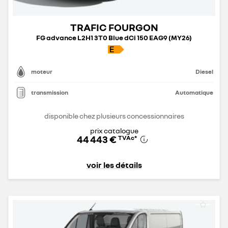
TRAFIC FOURGON
FG advance L2H1 3T0 Blue dCi 150 EAG9 (MY26)
moteur
Diesel
transmission
Automatique
disponible chez plusieurs concessionnaires
prix catalogue
44 443 €
TVAc
*
voir les détails