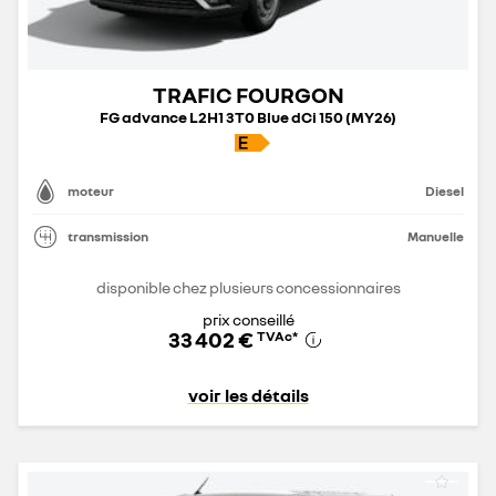
TRAFIC FOURGON
FG advance L2H1 3T0 Blue dCi 150 (MY26)
moteur
Diesel
transmission
Manuelle
disponible chez plusieurs concessionnaires
prix conseillé
33 402 €
TVAc
*
voir les détails