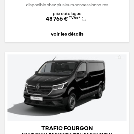
disponible chez plusieurs concessionnaires
prix catalogue
43 766 €
TVAc
*
voir les détails
TRAFIC FOURGON
FG advance L1H1 2T9 Blue dCi 150 EAG9 (MY26)