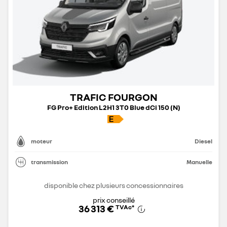
TRAFIC FOURGON
FG Pro+ Edition L2H1 3T0 Blue dCi 150 (N)
moteur
Diesel
transmission
Manuelle
disponible chez plusieurs concessionnaires
prix conseillé
36 313 €
TVAc
*