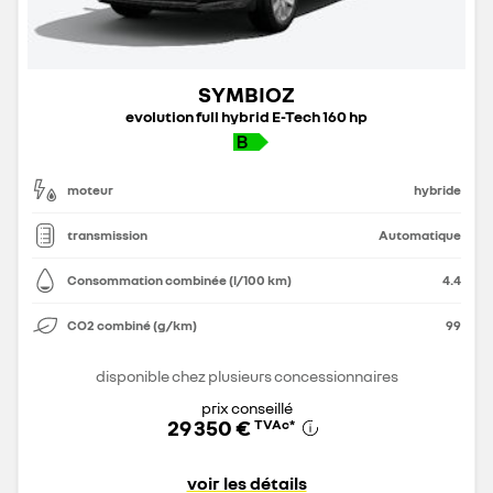
SYMBIOZ
evolution full hybrid E-Tech 160 hp
moteur
hybride
transmission
Automatique
Consommation combinée (l/100 km)
4.4
CO2 combiné (g/km)
99
disponible chez plusieurs concessionnaires
prix conseillé
29 350 €
TVAc
*
voir les détails