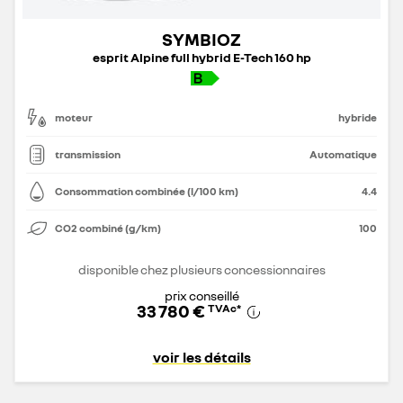
SYMBIOZ
esprit Alpine full hybrid E-Tech 160 hp
moteur
hybride
transmission
Automatique
Consommation combinée (l/100 km)
4.4
CO2 combiné (g/km)
100
disponible chez plusieurs concessionnaires
prix conseillé
33 780 €
TVAc
*
voir les détails