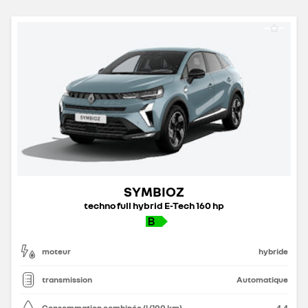
SYMBIOZ
techno full hybrid E-Tech 160 hp
moteur
hybride
transmission
Automatique
Consommation combinée (l/100 km)
4.4