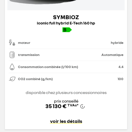
SYMBIOZ
iconic full hybrid E-Tech 160 hp
moteur
hybride
transmission
Automatique
Consommation combinée (l/100 km)
4.4
CO2 combiné (g/km)
100
disponible chez plusieurs concessionnaires
prix conseillé
35 130 €
TVAc
*
voir les détails