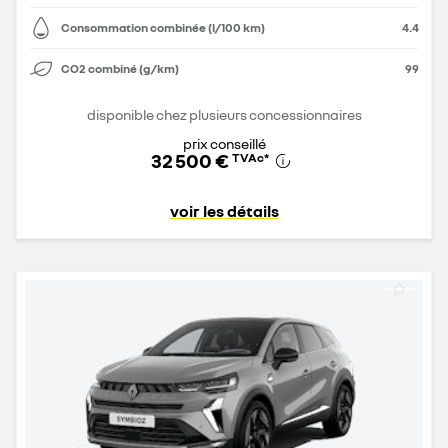
Consommation combinée (l/100 km)
4.4
CO2 combiné (g/km)
99
disponible chez plusieurs concessionnaires
prix conseillé
32 500 €
TVAc
*
voir les détails