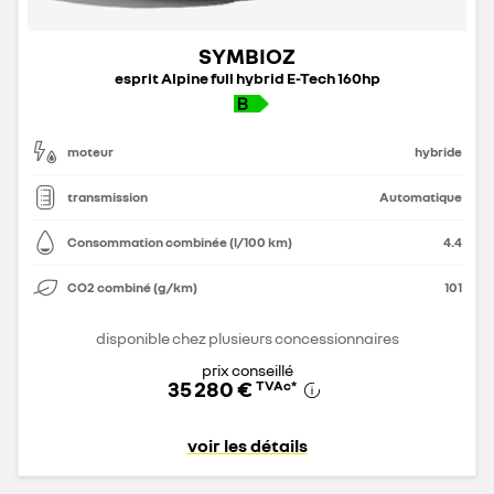
SYMBIOZ
esprit Alpine full hybrid E-Tech 160hp
moteur
hybride
transmission
Automatique
Consommation combinée (l/100 km)
4.4
CO2 combiné (g/km)
101
disponible chez plusieurs concessionnaires
prix conseillé
35 280 €
TVAc
*
voir les détails