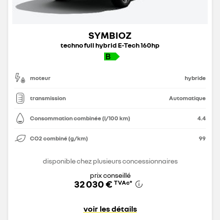
SYMBIOZ
techno full hybrid E-Tech 160hp
moteur
hybride
transmission
Automatique
Consommation combinée (l/100 km)
4.4
CO2 combiné (g/km)
99
disponible chez plusieurs concessionnaires
prix conseillé
32 030 €
TVAc
*
voir les détails