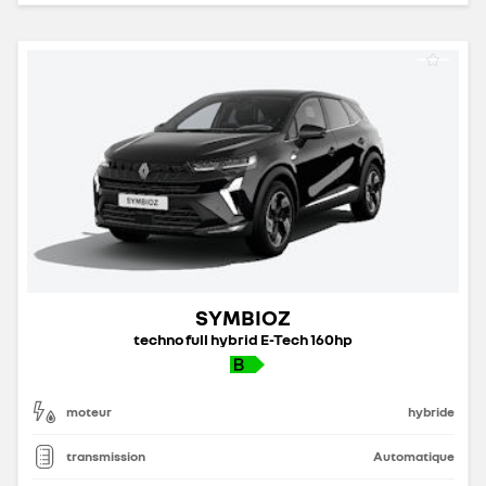
SYMBIOZ
techno full hybrid E-Tech 160hp
moteur
hybride
transmission
Automatique