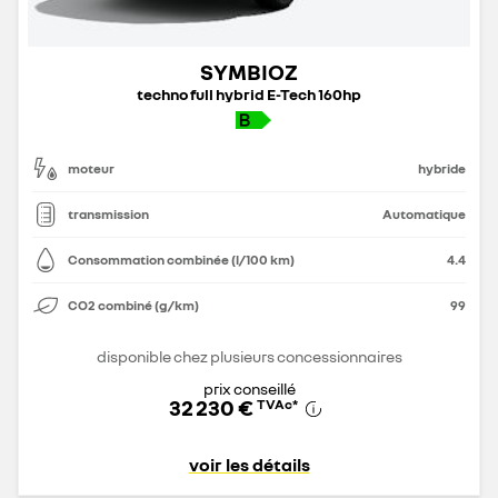
SYMBIOZ
techno full hybrid E-Tech 160hp
moteur
hybride
transmission
Automatique
Consommation combinée (l/100 km)
4.4
CO2 combiné (g/km)
99
disponible chez plusieurs concessionnaires
prix conseillé
32 230 €
TVAc
*
voir les détails