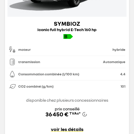
SYMBIOZ
iconic full hybrid E-Tech 160 hp
moteur
hybride
transmission
Automatique
Consommation combinée (l/100 km)
4.4
CO2 combiné (g/km)
101
disponible chez plusieurs concessionnaires
prix conseillé
36 450 €
TVAc
*
voir les détails