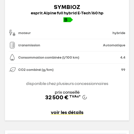
SYMBIOZ
esprit Alpine full hybrid E-Tech 160 hp
moteur
hybride
transmission
Automatique
Consommation combinée (l/100 km)
4.4
CO2 combiné (g/km)
99
disponible chez plusieurs concessionnaires
prix conseillé
32 500 €
TVAc
*
voir les détails