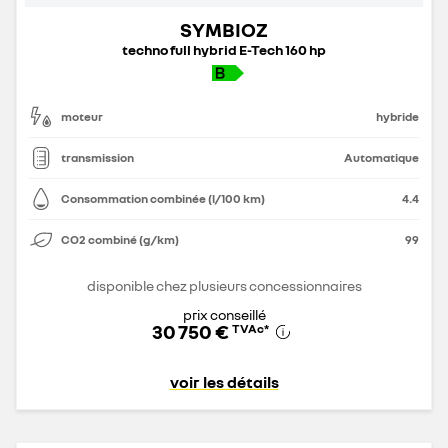
SYMBIOZ
techno full hybrid E-Tech 160 hp
moteur
hybride
transmission
Automatique
Consommation combinée (l/100 km)
4.4
CO2 combiné (g/km)
99
disponible chez plusieurs concessionnaires
prix conseillé
30 750 €
TVAc
*
voir les détails