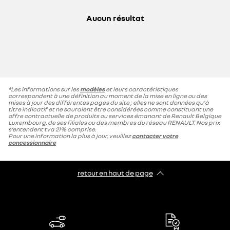
Aucun résultat
*Les informations sur les
modèles
et leurs caractéristiques
correspondent à une définition au moment de la mise en ligne ou des
mises à jour des différentes pages du site ; elles ne sont données qu'à
titre indicatif et ne sauraient être considérées comme constituant une
offre contractuelle de produits ou services émanant de Renault Belgique
Luxembourg, de ses filiales ou des membres du réseau RENAULT. Nos prix
s’entendent tva 21% comprise.
Pour une information la plus à jour, veuillez
contacter votre
concessionnaire
retour en haut de page​