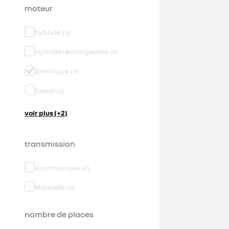
moteur
hybride
(
0
)
Hybride rechargeable
(
0
)
Electrique
(
0
)
Diesel
(
0
)
voir plus (+2)
transmission
Automatique
(
0
)
Manuelle
(
0
)
nombre de places