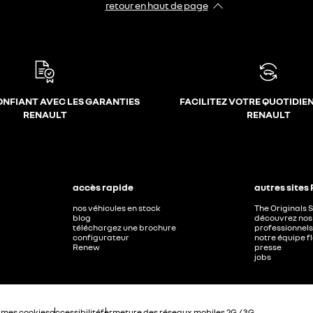
retour en haut de page​
ONFIANT AVEC LES GARANTIES
FACILITEZ VOTRE QUOTIDIE
RENAULT
RENAULT
accès rapide
autres sites
nos véhicules en stock
The Originals 
blog
découvrez nos 
téléchargez une brochure
professionnels
configurateur
notre équipe f
Renew
presse
jobs
 mes cookies
accessibilité
fermeture des réseaux mobiles 2G / 3G