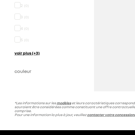
2
(
0
)
3
(
0
)
4
(
0
)
5
(
0
)
voir plus (+3)
couleur
*Les informations sur les
modèles
et leurs caractéristiques corresponden
sauraient être considérées comme constituant une offre contractuelle
comprise.
Pour une information la plus à jour, veuillez
contacter votre concession