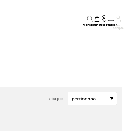
recherche
achat
réseau
contact
mon
compte
trier par