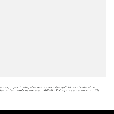
tes pages du site ; elles ne sont données qu'à titre indicatif et ne
ales ou des membres du réseau RENAULT. Nos prix s’entendent tva 21%