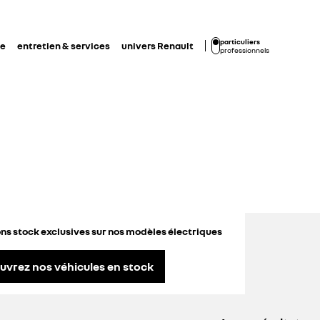
particuliers
de
entretien & services
univers Renault
professionnels
ns stock exclusives sur nos modèles électriques
uvrez nos véhicules en stock