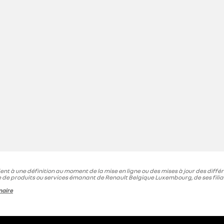
t à une définition au moment de la mise en ligne ou des mises à jour des différen
 de produits ou services émanant de Renault Belgique Luxembourg, de ses fili
naire