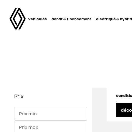
véhicules
achat & financement
électrique & hybri
Prix
conditio
déco
Prix min
Prix max