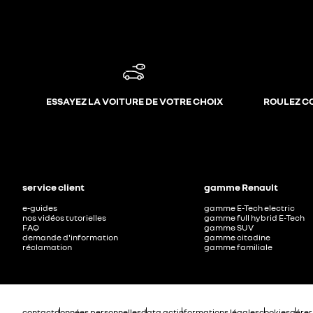
ESSAYEZ LA VOITURE DE VOTRE CHOIX
ROULEZ C
service client
gamme Renault
e-guides
gamme E-Tech electric
nos vidéos tutorielles
gamme full hybrid E-Tech
FAQ
gamme SUV
demande d'information
gamme citadine
réclamation
gamme familiale
contact
données personnelles
data act
informations légales
cookies
gérer