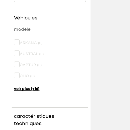
Véhicules
modèle
ARKANA
(
0
)
AUSTRAL
(
0
)
CAPTUR
(
0
)
CLIO
(
0
)
voir plus (+16)
caractéristiques
techniques