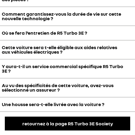
électrique, 8 ans / 100 000 miles.
Comment garantissez-vous la durée de vie sur cette
Nous y travaillons pour que cela corresponde aux attentes que
nouvelle technologie ?
nous avons quant à ce type de voitures.
Où se fera l’entretien de R5 Turbo 3E ?
L'endurance des moteurs est testée sur banc et sur véhicule
prototype selon les standards habituels, et bénéficie de la même
garantie que les autres moteurs.
Cette voiture sera t-elle éligible aux aides relatives
L'entretien de Renault 5 Turbo 3E s'effectuera dans tout le réseau
aux véhicules électriques ?
Renault.
Y aura-t-il un service commercial spécifique R5 Turbo
Non, elle ne sera pas éligible aux aides relatives aux véhicules
3E ?
électriques car son prix dépasse le seuil d'éligibilité.
Au vu des spécificités de cette voiture, avez-vous
Votre interlocuteur principal reste votre concessionnaire, nous
sélectionné un assureur ?
réfléchissons au développement de ce service.
Une housse sera-t-elle livrée avec la voiture ?
Non, cela reste un choix à votre main, elle sera assurable par votre
assureur habituel.
Nous sommes en train de développer une housse qui sera
retournez à la page R5 Turbo 3E Society
disponible en option.