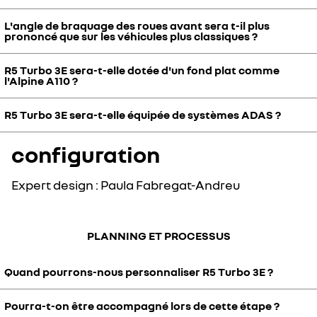
L'angle de braquage des roues avant sera t-il plus
prononcé que sur les véhicules plus classiques ?
Le diamètre des disques de frein est de 380 mm à l'avant et 450
mm à l'arrière. Le diamètre important à l'arrière est dû à
R5 Turbo 3E sera-t-elle dotée d'un fond plat comme
l'architecture du moteur-roue et le fait d'avoir un disque
R5 Turbo 3E n'aura pas un angle de braquage spécifique. En
l'Alpine A110 ?
périphérique.
revanche, la fonction drift assist associée à la puissance de la
voiture permettra de drifter sans problème.
R5 Turbo 3E sera-t-elle équipée de systèmes ADAS ?
Oui, c’est bien prévu.
configuration
R5 Turbo 3E bénéficiera d’un niveau de sécurité maximal avec
l’ensemble des aides à la conduite rendues obligatoires par la
réglementation. Pour maximiser les sensations de pilotage, ces
Expert design : Paula Fabregat-Andreu
ADAS seront néanmoins désactivables sur circuit.
PLANNING ET PROCESSUS
Quand pourrons-nous personnaliser R5 Turbo 3E ?
Pourra-t-on être accompagné lors de cette étape ?
Les rendez-vous pour la personnalisation démarreront cet été.