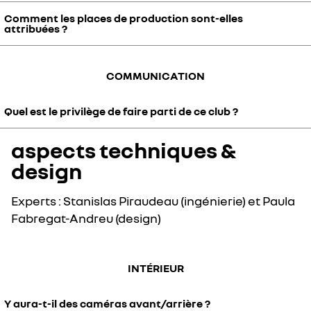
nous sommes confiant sur le fait de vendre les 1980 unités.
Comment les places de production sont-elles
Bien sûr, votre ordre de réservation est indiqué dans votre bon de
attribuées ?
réservation. Vous pouvez retrouver cette information en haut de
votre bon de réservation, juste en-dessous de vos coordonnées.
L'ordre de production est établi selon l'ordre de réservation.
COMMUNICATION
Quel est le privilège de faire parti de ce club ?
aspects techniques &
Vous faites désormais partie de R5 Turbo 3E Society. Vous serez
tenu informés du développement du véhicule et de tous les
design
évènements où vous pourrez voir R5 Turbo 3E en personne.
Experts : Stanislas Piraudeau (ingénierie) et Paula
Fabregat-Andreu (design)
INTÉRIEUR
Y aura-t-il des caméras avant/arrière ?