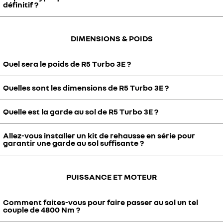
définitif ?
juin. Il y aura différentes phases de tests tout au long de son
développement.
Le prototype est représentatif à 95%, il y aura quelques évolutions
DIMENSIONS & POIDS
et ajustements potentiels sur le véhicule de série, notamment sur
les boucliers avant et arrière pour optimiser l'aérodynamique.
Quel sera le poids de R5 Turbo 3E ?
Quelles sont les dimensions de R5 Turbo 3E ?
Le poids sera inférieur à 1450 kg. Nous visons 1400 kg.
Quelle est la garde au sol de R5 Turbo 3E ?
Voici les spécificités techniques de R5 Turbo 3E : longueur 4,08 m,
largeur 2,03 m, hauteur 1,38 m.
Allez-vous installer un kit de rehausse en série pour
La garde au sol de R5 Turbo 3E est de 118 mm.
garantir une garde au sol suffisante ?
Non, ce n'est pas prévu. La garde au sol est de 118 mm, cela permet
PUISSANCE ET MOTEUR
de conduire sur les routes standards au quotidien sans contrainte.
Comment faites-vous pour faire passer au sol un tel
couple de 4800 Nm ?