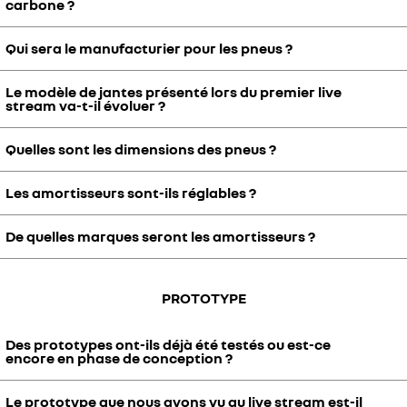
carbone ?
Qui sera le manufacturier pour les pneus ?
Nous avons choisi la technologie de l'aluminium forgé qui est déjà
très performante en terme de masse.
Le modèle de jantes présenté lors du premier live
Michelin fait partie des manufacturiers avec lesquels nous
stream va-t-il évoluer ?
travaillons pour proposer les meilleurs pneus pour cette voiture.
Quelles sont les dimensions des pneus ?
Ce sont des jantes de travail, elles seront bien noires.
Les amortisseurs sont-ils réglables ?
Les pneumatiques arrière sont de dimension 275/35 R20 contre
245/35 R20 à l'avant.
De quelles marques seront les amortisseurs ?
Oui, les amortisseurs seront réglables manuellement.
Il est encore trop tôt pour communiquer sur la marque des
PROTOTYPE
amortisseurs. Mais ce seront bien des amortisseurs réglables et
une documentation d'utilisation sera fournie.
Des prototypes ont-ils déjà été testés ou est-ce
encore en phase de conception ?
Le prototype que nous avons vu au live stream est-il
Le premier prototype vous a été présenté pour la première fois le 26