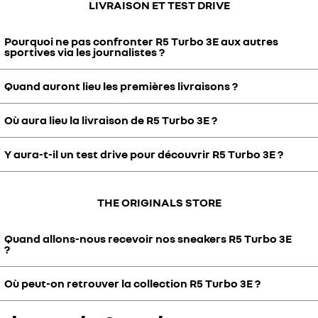
LIVRAISON ET TEST DRIVE
Pourquoi ne pas confronter R5 Turbo 3E aux autres
sportives via les journalistes ?
Quand auront lieu les premières livraisons ?
C'est encore un peu tôt dans le développement et la mise au point
pour faire essayer la voiture aux journalistes mais c'est bien prévu.
Où aura lieu la livraison de R5 Turbo 3E ?
Les premières livraisons arriveront courant 2027. Elles s'étaleront
sur 3 ans avec un rythme d'environ 660 exemplaires par an.
Y aura-t-il un test drive pour découvrir R5 Turbo 3E ?
Plusieurs options sont étudiées pour la livraison de votre R5 Turbo
3E. Adresse inédite, chez votre concessionnaire, nous vous
donnerons plus d’information rapidement.
Bien sûr, des test drives seront bien évidemment organisés pour
THE ORIGINALS STORE
que vous puissiez découvrir R5 Turbo 3E. Nous vous donnerons plus
d’information prochainement.
Quand allons-nous recevoir nos sneakers R5 Turbo 3E
?
Où peut-on retrouver la collection R5 Turbo 3E ?
Les sneakers ont bien été envoyées suite aux demandes
effectuées via le formulaire au club des 1000 (les 1000 premiers
clients de R5 Turbo 3E).