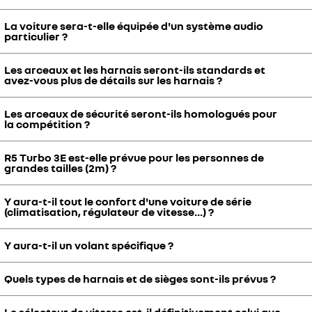
La voiture sera-t-elle équipée d'un système audio
Il y aura bien un radar de stationnement arrière mais pas de
particulier ?
caméras.
Les arceaux et les harnais seront-ils standards et
La voiture disposera de son système sonore spécifique,
avez-vous plus de détails sur les harnais ?
actuellement en cours de développement.
Les arceaux de sécurité seront-ils homologués pour
Ils seront bien standards. Ce sont des harnais 6 points qui seront
la compétition ?
présents sur les sièges conducteur et passager.
R5 Turbo 3E est-elle prévue pour les personnes de
Non, il n'est pas prévu que l'arceau soit homologué par la
grandes tailles (2m) ?
Fédération Internationale Automobile.
Y aura-t-il tout le confort d'une voiture de série
Oui, une personne de grande taille pourra s'installer à bord. Le siège
(climatisation, régulateur de vitesse...) ?
baquet dispose d'un réglage en hauteur mécanique à 3 positions.
Y aura-t-il un volant spécifique ?
La voiture sera utilisable pour des petits trajets ou pour des
déplacements plus longs, elle disposera de la climatisation, du
régulateur de vitesse adaptatif, de la radio, de la navigation et de
Quels types de harnais et de sièges sont-ils prévus ?
Ce n'est pas un volant standard de Renault 5, c'est celui qui est
quelques espaces de rangement.
utilisé par Alpine sur ses A290 et ses A390 et qui nous permet de
disposer de la molette de réglage du freinage récupératif ainsi que