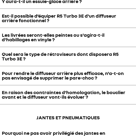
Y aura-t-il un essuie-glace arrière ?
La plateforme est en aluminium avec quelques pièces en carbone,
inconvénients.
la superstructure (partie supérieure) est en carbone composite.
Est-il possible d’équiper R5 Turbo 3E d'un diffuseur
Non, il n'y a pas d'essuie-glace arrière.
arrière fonctionnel ?
Les livrées seront-elles peintes ou s'agira-t-il
Ce diffuseur est bien fonctionnel, comme tous les éléments de la
d'habillages en vinyle ?
voiture. Tout dans le véhicule est pensé pour la performance,
l'aérodynamisme et l'efficience.
Quel sera le type de rétroviseurs dont disposera R5
Cela va dépendre des livrées, qui ne sont pas encore toutes
Turbo 3E ?
définies, mais les deux solutions sont possibles.
Pour rendre le diffuseur arrière plus efficace, n'a-t-on
Les rétroviseurs sont repris de Renault 5 E-Tech électrique, ils sont
pas envisagé de supprimer le pare-choc ?
homologués pour ce modèle également.
En raison des contraintes d'homologation, le bouclier
Pour définir cette voiture nous recherchons bien sûr la performance
avant et le diffuseur vont-ils évoluer ?
maximale, et notamment le niveau d'appui optimal, mais nous
prenons aussi en compte le design et la sécurité. La définition du
diffuseur reflète le meilleur compromis possible.
Les optimisations aéro sont en cours de développement avec nos
JANTES ET PNEUMATIQUES
prototypes. Tout n'est pas encore homologué mais s'il y a des
modifications, elles resteront subtiles.
Pourquoi ne pas avoir privilégié des jantes en