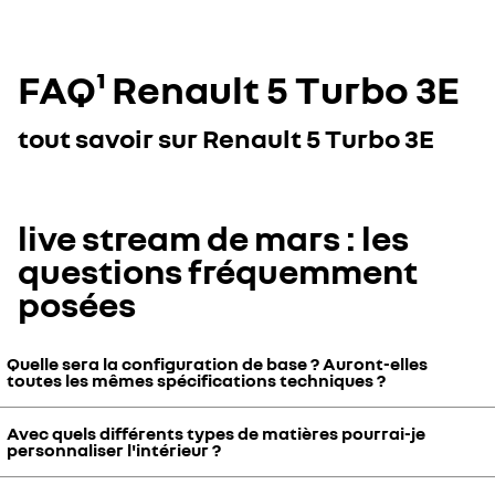
FAQ¹ Renault 5 Turbo 3E
tout savoir sur Renault 5 Turbo 3E
live stream de mars : les
questions fréquemment
posées
Quelle sera la configuration de base ? Auront-elles
toutes les mêmes spécifications techniques ?
Avec quels différents types de matières pourrai-je
Toutes les R5 turbo 3E auront les mêmes spécifications techniques.
personnaliser l'intérieur ?
Concernant la personnalisation, comme vous venez de le voir, la
version de base est la version blanc absolu.