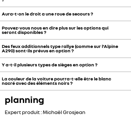
prenant en compte les contraintes d'homologation.
Aura-t-on le droit a une roue de secours ?
Il y aura un seul design de jante dont la finition et la teinte pourront
être personnalisées.
Pouvez-vous nous en dire plus sur les options qui
Oui, une roue de secours sera disponible en option.
seront disponibles ?
Des feux additionnels type rallye (comme sur l'Alpine
Vous pouvez retrouver les caractéristiques techniques et la liste
A290) sont-ils prévus en option ?
des principaux équipements dans la fiche technique de votre page
R5 Turbo 3E Society.
Y a-t-il plusieurs types de sièges en option ?
Non, ce n'est pas prévu à ce stade.
La couleur de la voiture pourra-t-elle être le blanc
R5 Turbo 3E est exclusivement disponible en version 2 places. Il y a
nacré avec des éléments noirs ?
un seul type de siège prévu (siège baquet avec harnais 6 points).
Vous pourrez personnaliser le siège en couleurs et matières.
planning
Les coloris que vous évoquez feront partie des choix proposés. Vous
pourrez composer votre livrée avec un de nos designers si vous le
souhaitez.
Expert produit : Michaël Grosjean