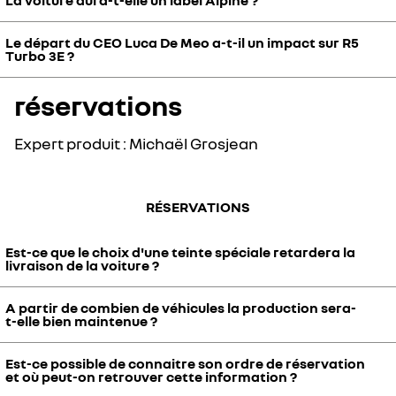
La voiture aura-t-elle un label Alpine ?
Il s'agit d'un projet unique, R5 Turbo 3E est un véhicule Renault en
plateforme, les moteur-roues, le train arrière adapté à ces moteur-
raison de l'histoire de la marque (même famille que Renault R5
roues, le pack batterie, ainsi que l’architecture électronique.
Turbo, datant des années 80).
Le départ du CEO Luca De Meo a-t-il un impact sur R5
R5 Turbo 3E n'aura pas de label Alpine comme il s'agit d'un véhicule
Turbo 3E ?
Renault comme sa devancière R5 Turbo de 1980.
réservations
Non, le projet est décidé, le développement est lancé, il n'y a donc
pas le moindre risque.
Expert produit : Michaël Grosjean
RÉSERVATIONS
Est-ce que le choix d'une teinte spéciale retardera la
livraison de la voiture ?
A partir de combien de véhicules la production sera-
Non, l'ordre de livraison de votre voiture est lié à votre ordre de
t-elle bien maintenue ?
réservation, quelque soit la personnalisation choisie.
Est-ce possible de connaitre son ordre de réservation
Les ventes continuent à progresser, il en reste moins de la moitié.
et où peut-on retrouver cette information ?
Nous vous confirmons que la production sera bien maintenue, et