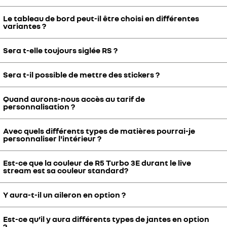
comportera bien l’inscription “accroche toi”.
Le tableau de bord peut-il être choisi en différentes
Vous pourrez choisir parmi les 13 livrées présentées lors du live
variantes ?
stream de mars (replay disponible sur votre page R5 Turbo 3E
Society). Si vous optez pour le programme de personnalisation sur-
Sera t-elle toujours siglée RS ?
mesure, un choix beaucoup plus large vous sera proposé.
Le tableau de bord sera bien personnalisable. D'autres motifs
seront disponibles. Vous l'aurez compris presque tout sera
personnalisable si vous optez pour le programme de
Sera t-il possible de mettre des stickers ?
Il sera possible d’apposer le logo RS sur le véhicule si vous le
personnalisation sur-mesure.
souhaitez.
Quand aurons-nous accès au tarif de
Des stickers seront bien en option pour personnaliser l’extérieur de
personnalisation ?
R5 Turbo 3E.
Avec quels différents types de matières pourrai-je
Les tarifs de personnalisation vous seront communiqués cet été.
personnaliser l'intérieur ?
Est-ce que la couleur de R5 Turbo 3E durant le live
L'intérieur pourra être personnalisé avec différents types de
stream est sa couleur standard?
matières comme de l'alcantara ou du cuir uni ou avec des motifs.
Y aura-t-il un aileron en option ?
La couleur présentée lors du live stream (inspirée du Tour de Corse)
est une des propositions qui sera disponible en option.
Est-ce qu’il y aura différents types de jantes en option
Nous étudions la possibilité de proposer un aileron additionnel en
?