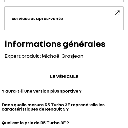
services et après-vente
informations générales
Expert produit : Michaël Grosjean
LE VÉHICULE
Y aura-t-il une version plus sportive ?
Dans quelle mesure R5 Turbo 3E reprend-elle les
Il n'est pas prévu de développer d'autres versions. Il s'agit du
caractéristiques de Renault 5 ?
modèle le plus puissant et performant de l'histoire de Renault, limité
à 1980 exemplaires uniquement.
Quel est le prix de R5 Turbo 3E ?
R5 Turbo 3E reprend les éléments suivants de R5 : pare-brise,