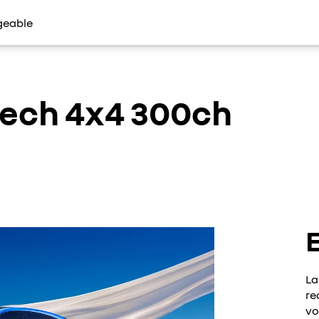
geable
Tech 4x4 300ch
La
re
vo