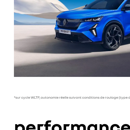
*sur cycle WLTP, autonomie réelle suivant conditions de roulage (type 
performanc