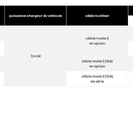
puissance chargeur du véhicule
câble à utiliser
câble mode 3
en option
7,4 kW
câble mode 2 (16A)
en option
câble mode 2 (10A)
de série