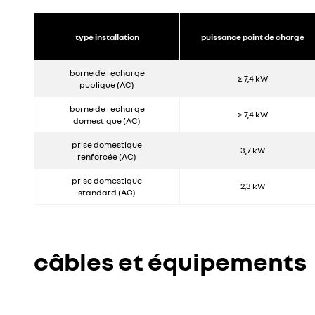
type installation
puissance point de charge
borne de recharge
≥ 7,4 kW
publique (AC)
borne de recharge
≥ 7,4 kW
domestique (AC)
prise domestique
3,7 kW
renforcée (AC)
prise domestique
2,3 kW
standard (AC)
câbles et équipements