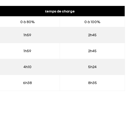
temps de charge
0 à 80%
0 à 100%
1h59
2h45
1h59
2h45
4h10
5h24
6h38
8h35