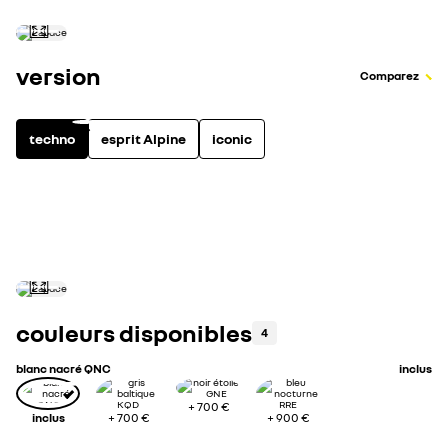
version
Comparez
techno
esprit Alpine
iconic
full hybrid
0
équipements inclus
voir tous les équipem
couleurs disponibles
4
blanc nacré QNC
inclus
+
700 €
inclus
+
700 €
+
900 €