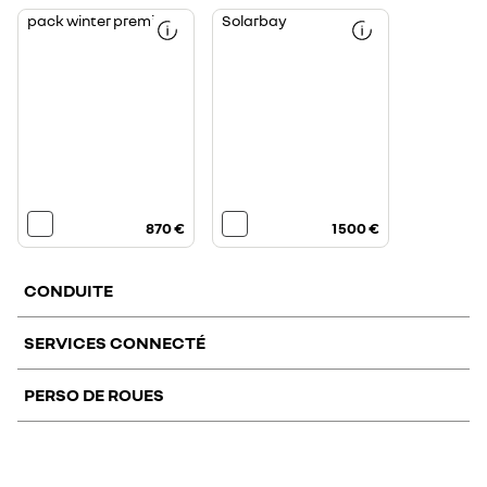
pack winter premium
Solarbay
870 €
1 500 €
CONDUITE
SERVICES CONNECTÉ
pack city premium
PERSO DE ROUES
advanced
advanced