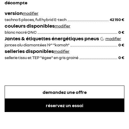
décompte
version
modifier
techno 5 places, full hybrid E-tech
42 150 €
couleurs disponibles
modifier
blanc nacré QNC
0 €
Jantes & étiquettes énergétiques pneus
modifier
jantes alu diamantées 19" "komah"
0 €
selleries disponibles
modifier
sellerie tissu et TEP "égee" en gris grainé
0 €
demandez une offre
réservez un essai