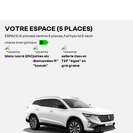
connectivity - 8 ans
connectivity - 5 ans
pack pneus toutes
saisons
1 000 €
VOTRE
ESPACE (5 PLACES)
200 €
100 €
ESPACE (5 places)
techno 5 places, full hybrid E-tech
classe énergétique
1 100 €
blanc nacré QNC
jantes alu
sellerie tissu et
diamantées 19"
TEP "égee" en
"komah"
gris grainé