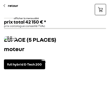
retour
afficher la mensualité
prix total
42 150 €
*
prix catalogue conseillé TVAc
ESPACE (5 PLACES)
moteur
full hybrid E-Tech 200
motorisation
voir les caractéristi
full hybrid
automatique
CO2 combiné (g/km)
Consommation combinée (l/100 km)