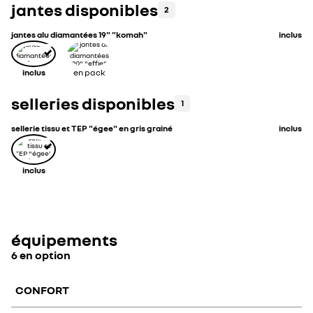
jantes disponibles
2
jantes alu diamantées 19" "komah"
inclus
inclus
en pack
selleries disponibles
1
sellerie tissu et TEP "égee" en gris grainé
inclus
inclus
équipements
6 en option
CONFORT