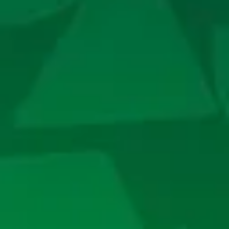
annonces. Pour regarder cette vidéo, vous devez autoriser
les cookies sociaux sur notre site. Vous pouvez revenir sur
votre choix à tout moment. Plus d'informations sur la
Politique de cookie YouTube :
https://www.google.fr/intl/fr/policies/privacy
je refuse
j'accepte