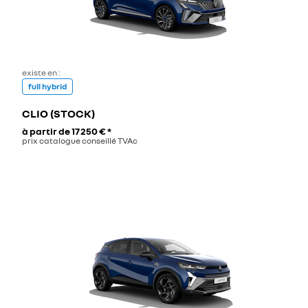
existe en :
full hybrid
CLIO (STOCK)
à partir de
17 250 €
*
prix catalogue conseillé TVAc