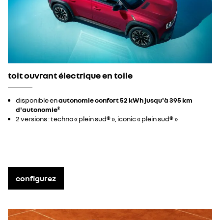
toit ouvrant électrique en toile
disponible en
autonomie confort 52 kWh jusqu'à 395 km
d'autonomie²
2 versions : techno « plein sud® », iconic « plein sud® »
configurez